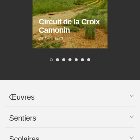
Circuit de la Croix
Circ
Camonin
Mar
14 km
·
4h30
10 km
Œuvres
Sentiers
Scolaires