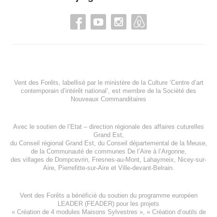
Vent des Forêts, labellisé par le ministère de la Culture ‘Centre d’art
contemporain d’intérêt national’, est membre de
la Société des
Nouveaux Commanditaires
Avec le soutien de l’
Etat – direction régionale des affaires cuturelles
Grand Est
,
du
Conseil régional Grand Est
, du
Conseil départemental de la Meuse
,
de la
Communauté de communes De l’Aire à l’Argonne
,
des villages de
Dompcevrin
,
Fresnes-au-Mont
,
Lahaymeix
,
Nicey-sur-
Aire
,
Pierrefitte-sur-Aire
et
Ville-devant-Belrain
.
Vent des Forêts a bénéficié du soutien du programme européen
LEADER (FEADER)
pour les projets
«
Création de 4 modules Maisons Sylvestres
», «
Création d’outils de