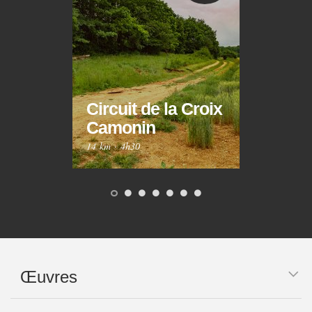
Circuit de la Croix
Circ
Camonin
Mar
14 km
·
4h30
10 km
Œuvres