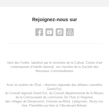
Rejoignez-nous sur
Vent des Forêts, labellisé par le ministère de la Culture ‘Centre d’art
contemporain d’intérêt national’, est membre de
la Société des
Nouveaux Commanditaires
Avec le soutien de l’
Etat – direction régionale des affaires cuturelles
Grand Est
,
du
Conseil régional Grand Est
, du
Conseil départemental de la Meuse
,
de la
Communauté de communes De l’Aire à l’Argonne
,
des villages de
Dompcevrin
,
Fresnes-au-Mont
,
Lahaymeix
,
Nicey-sur-
Aire
,
Pierrefitte-sur-Aire
et
Ville-devant-Belrain
.