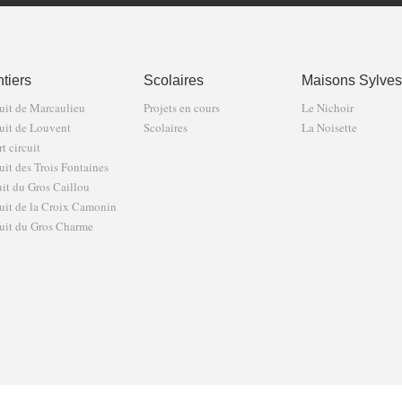
tiers
Scolaires
Maisons Sylves
uit de Marcaulieu
Projets en cours
Le Nichoir
uit de Louvent
Scolaires
La Noisette
t circuit
uit des Trois Fontaines
uit du Gros Caillou
uit de la Croix Camonin
uit du Gros Charme