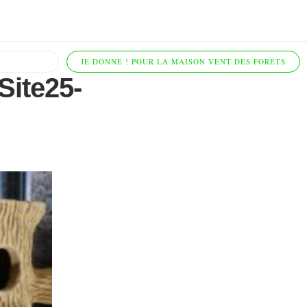
JE DONNE ! POUR LA MAISON VENT DES FORÊTS
Site25-