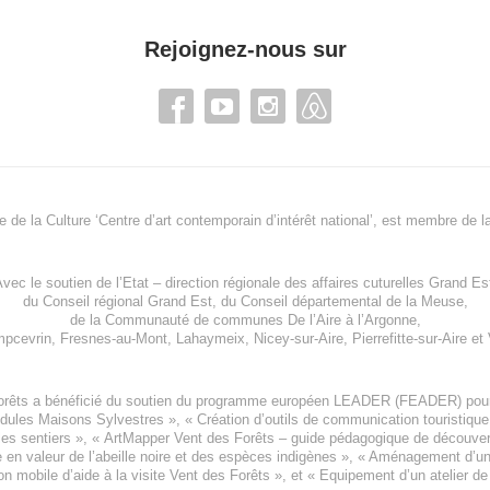
Rejoignez-nous sur
re de la Culture ‘Centre d’art contemporain d’intérêt national’, est membre de
l
vec le soutien de l’
Etat – direction régionale des affaires cuturelles Grand Es
du
Conseil régional Grand Est
, du
Conseil départemental de la Meuse
,
de la
Communauté de communes De l’Aire à l’Argonne
,
pcevrin
,
Fresnes-au-Mont
,
Lahaymeix
,
Nicey-sur-Aire
,
Pierrefitte-sur-Aire
et
orêts a bénéficié du soutien du programme européen
LEADER (FEADER)
pour
odules Maisons Sylvestres
», «
Création d’outils de communication touristiqu
les sentiers », «
ArtMapper Vent des Forêts
– guide pédagogique de découverte
e en valeur de l’abeille noire et des espèces indigène
s », «
Aménagement d’un p
on mobile d’aide à la visite Vent des Forêts
», et «
Equipement d’un atelier de