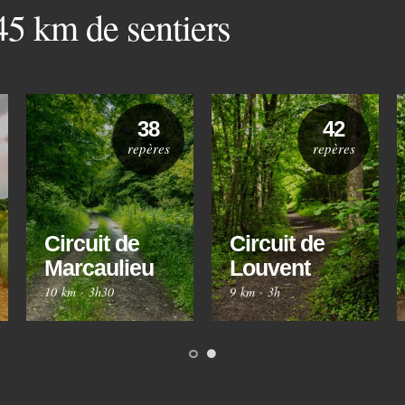
 45 km de sentiers
38
42
repères
repères
Circuit de
Circuit de
Marcaulieu
Louvent
10 km
·
3h30
9 km
·
3h