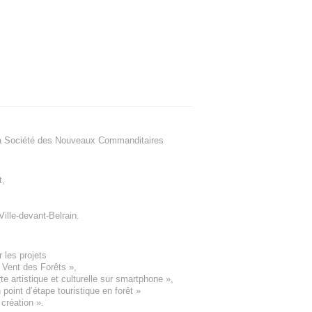
a Société des Nouveaux Commanditaires
t
,
Ville-devant-Belrain
.
 les projets
e Vent des Forêts
»,
 artistique et culturelle sur smartphone »,
oint d’étape touristique en forêt
»
 création
».