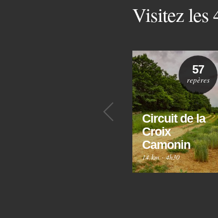
Visitez les
57
repères
Précédent
Circuit de la
Croix
Camonin
14 km
·
4h30