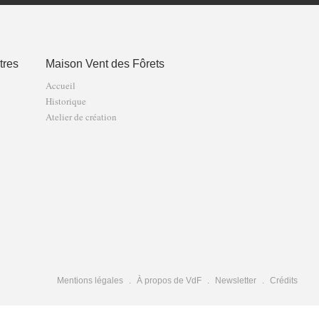
tres
Maison Vent des Fôrets
Accueil
Historique
Atelier de création
Mentions légales
À propos de VdF
Newsletter
Crédits