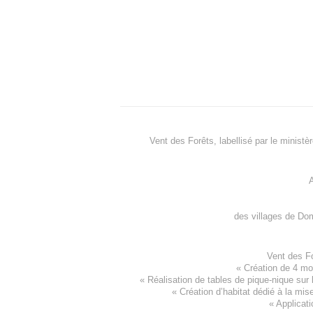
Vent des Forêts, labellisé par le ministè
A
des villages de
Dom
Vent des F
«
Création de 4 m
« Réalisation de tables de pique-nique sur 
«
Création d’habitat dédié à la mis
«
Applicati