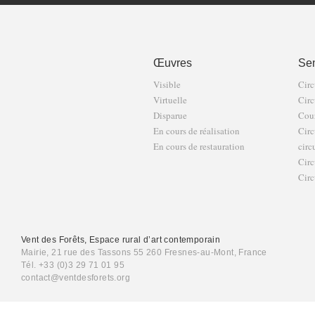
Œuvres
Sen
Visible
Circ
Virtuelle
Circ
Disparue
Cour
En cours de réalisation
Circ
En cours de restauration
circ
Circ
Circ
Vent des Forêts, Espace rural d’art contemporain
Mairie, 21 rue des Tassons 55 260 Fresnes-au-Mont, France
Tél. +33 (0)3 29 71 01 95
contact@ventdesforets.org