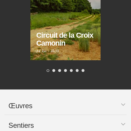
Circuit de la Croix
Circ
Camonin
Mar
14 km
·
4h30
10 km
Œuvres
Sentiers