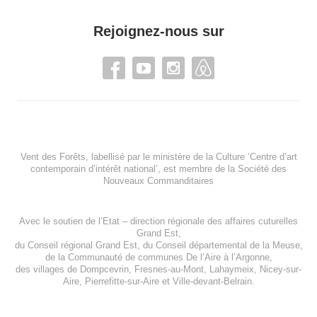
Rejoignez-nous sur
Vent des Forêts, labellisé par le ministère de la Culture ‘Centre d’art
contemporain d’intérêt national’, est membre de
la Société des
Nouveaux Commanditaires
Avec le soutien de l’
Etat – direction régionale des affaires cuturelles
Grand Est
,
du
Conseil régional Grand Est
, du
Conseil départemental de la Meuse
,
de la
Communauté de communes De l’Aire à l’Argonne
,
des villages de
Dompcevrin
,
Fresnes-au-Mont
,
Lahaymeix
,
Nicey-sur-
Aire
,
Pierrefitte-sur-Aire
et
Ville-devant-Belrain
.