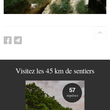
Hau
de
pag
Visitez les 45 km de sentiers
57
repères