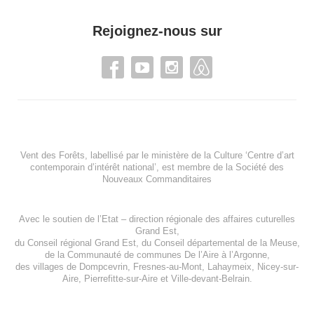
Rejoignez-nous sur
Vent des Forêts, labellisé par le ministère de la Culture ‘Centre d’art
contemporain d’intérêt national’, est membre de
la Société des
Nouveaux Commanditaires
Avec le soutien de l’
Etat – direction régionale des affaires cuturelles
Grand Est
,
du
Conseil régional Grand Est
, du
Conseil départemental de la Meuse
,
de la
Communauté de communes De l’Aire à l’Argonne
,
des villages de
Dompcevrin
,
Fresnes-au-Mont
,
Lahaymeix
,
Nicey-sur-
Aire
,
Pierrefitte-sur-Aire
et
Ville-devant-Belrain
.