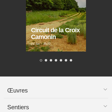
Circuit de la Croix
Circ
Camonin
Mar
14 km
·
4h30
10 km
Œuvres
Sentiers