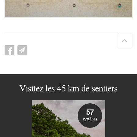
Hau
de
pag
Visitez les 45 km de sentiers
57
repères