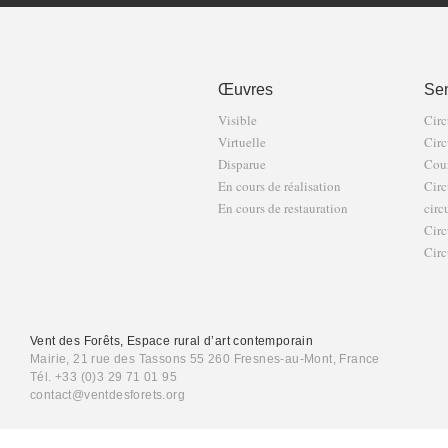
Œuvres
Sen
Visible
Circ
Virtuelle
Circ
Disparue
Cour
En cours de réalisation
Circ
En cours de restauration
circ
Circ
Circ
Vent des Forêts, Espace rural d’art contemporain
Mairie, 21 rue des Tassons 55 260 Fresnes-au-Mont, France
Tél. +33 (0)3 29 71 01 95
contact@ventdesforets.org