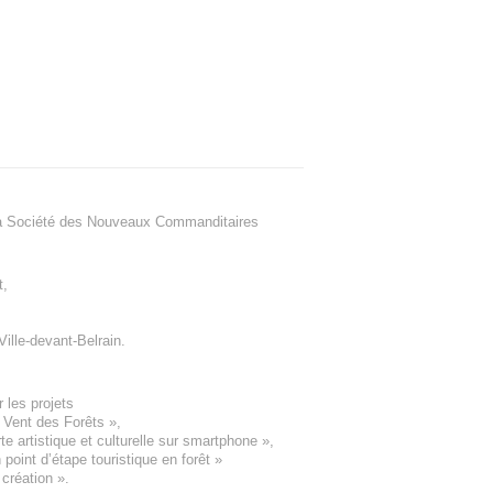
a Société des Nouveaux Commanditaires
t
,
Ville-devant-Belrain
.
 les projets
e Vent des Forêts
»,
 artistique et culturelle sur smartphone »,
oint d’étape touristique en forêt
»
 création
».