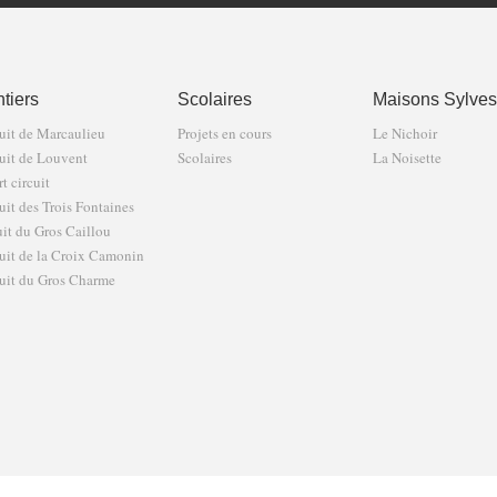
tiers
Scolaires
Maisons Sylves
uit de Marcaulieu
Projets en cours
Le Nichoir
uit de Louvent
Scolaires
La Noisette
t circuit
uit des Trois Fontaines
uit du Gros Caillou
uit de la Croix Camonin
uit du Gros Charme