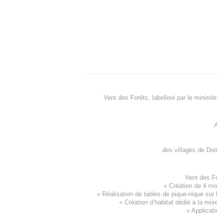
Vent des Forêts, labellisé par le ministè
A
des villages de
Dom
Vent des F
«
Création de 4 m
« Réalisation de tables de pique-nique sur 
«
Création d’habitat dédié à la mis
«
Applicati