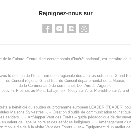
Rejoignez-nous sur
re de la Culture ‘Centre d’art contemporain d’intérêt national’, est membre de
l
vec le soutien de l’
Etat – direction régionale des affaires cuturelles Grand Es
du
Conseil régional Grand Est
, du
Conseil départemental de la Meuse
,
de la
Communauté de communes De l’Aire à l’Argonne
,
pcevrin
,
Fresnes-au-Mont
,
Lahaymeix
,
Nicey-sur-Aire
,
Pierrefitte-sur-Aire
et
orêts a bénéficié du soutien du programme européen
LEADER (FEADER)
pour
odules Maisons Sylvestres
», «
Création d’outils de communication touristiqu
les sentiers », «
ArtMapper Vent des Forêts
– guide pédagogique de découverte
e en valeur de l’abeille noire et des espèces indigène
s », «
Aménagement d’un p
on mobile d’aide à la visite Vent des Forêts
», et «
Equipement d’un atelier de