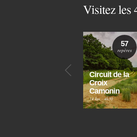
Visitez les
57
repères
Précédent
Circuit de la
Croix
Camonin
14 km
·
4h30