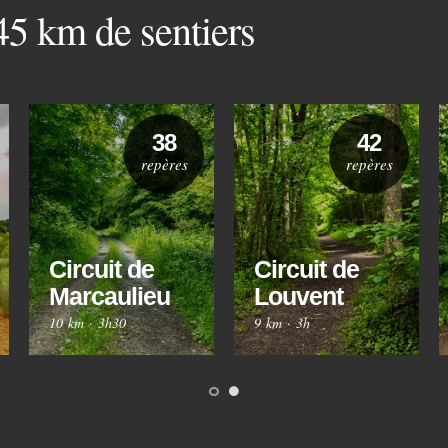
 45 km de sentiers
38
42
repères
repères
Circuit de
Circuit de
Marcaulieu
Louvent
10 km
·
3h30
9 km
·
3h