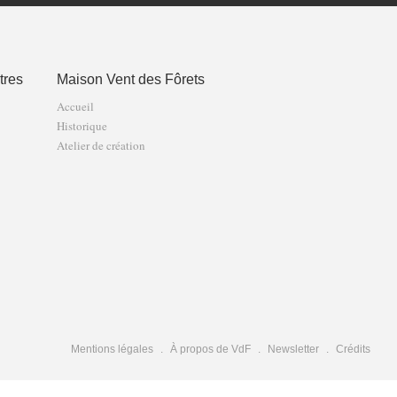
tres
Maison Vent des Fôrets
Accueil
Historique
Atelier de création
Mentions légales
À propos de VdF
Newsletter
Crédits