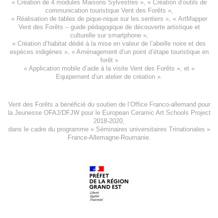
«
Création de 4 modules Maisons Sylvestres
», «
Création d’outils de
communication touristique Vent des Forêts
»,
« Réalisation de tables de pique-nique sur les sentiers », «
ArtMapper
Vent des Forêts
– guide pédagogique de découverte artistique et
culturelle sur smartphone »,
«
Création d’habitat dédié à la mise en valeur de l’abeille noire et des
espèces indigène
s », «
Aménagement d’un point d’étape touristique en
forêt
»
«
Application mobile d’aide à la visite Vent des Forêts
», et «
Equipement d’un atelier de création
».
Vent des Forêts a bénéficié du soutien de l’Office Franco-allemand pour
la Jeunesse
OFAJ/DFJW
pour le
European Ceramic Art Schools Project
2018-2020
,
dans le cadre du programme « Séminaires universitaires Trinationales »
France-Allemagne-Roumanie.