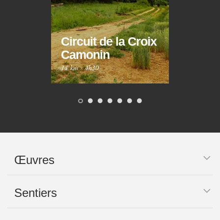
Circuit de la Croix
Circ
Camonin
Mar
14 km
·
4h30
10 km
Œuvres
Sentiers