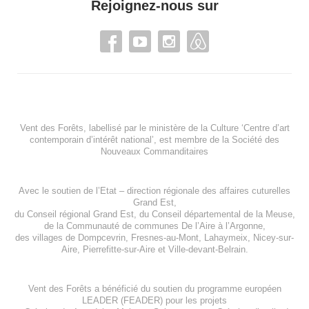
Rejoignez-nous sur
Vent des Forêts, labellisé par le ministère de la Culture ‘Centre d’art
contemporain d’intérêt national’, est membre de
la Société des
Nouveaux Commanditaires
Avec le soutien de l’
Etat – direction régionale des affaires cuturelles
Grand Est
,
du
Conseil régional Grand Est
, du
Conseil départemental de la Meuse
,
de la
Communauté de communes De l’Aire à l’Argonne
,
des villages de
Dompcevrin
,
Fresnes-au-Mont
,
Lahaymeix
,
Nicey-sur-
Aire
,
Pierrefitte-sur-Aire
et
Ville-devant-Belrain
.
Vent des Forêts a bénéficié du soutien du programme européen
LEADER (FEADER)
pour les projets