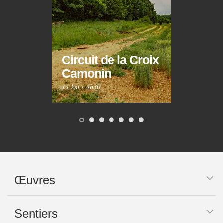
Circuit de la Croix
Circ
Camonin
Mar
14 km
·
4h30
10 km
Œuvres
Sentiers