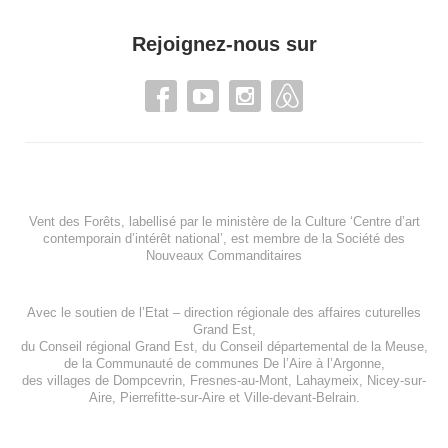
Rejoignez-nous sur
Vent des Forêts, labellisé par le ministère de la Culture ‘Centre d’art
contemporain d’intérêt national’, est membre de
la Société des
Nouveaux Commanditaires
Avec le soutien de l’
Etat – direction régionale des affaires cuturelles
Grand Est
,
du
Conseil régional Grand Est
, du
Conseil départemental de la Meuse
,
de la
Communauté de communes De l’Aire à l’Argonne
,
des villages de
Dompcevrin
,
Fresnes-au-Mont
,
Lahaymeix
,
Nicey-sur-
Aire
,
Pierrefitte-sur-Aire
et
Ville-devant-Belrain
.