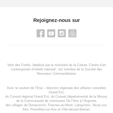
Rejoignez-nous sur
Vent des Forêts, labellisé par le ministère de la Culture ‘Centre d’art
contemporain d’intérêt national’, est membre de
la Société des
Nouveaux Commanditaires
Avec le soutien de l’
Etat – direction régionale des affaires cuturelles
Grand Est
,
du
Conseil régional Grand Est
, du
Conseil départemental de la Meuse
,
de la
Communauté de communes De l’Aire à l’Argonne
,
des villages de
Dompcevrin
,
Fresnes-au-Mont
,
Lahaymeix
,
Nicey-sur-
Aire
,
Pierrefitte-sur-Aire
et
Ville-devant-Belrain
.