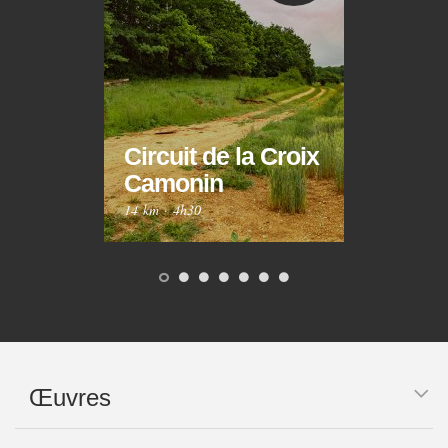
Circuit de la Croix
Circ
Camonin
Mar
14 km
·
4h30
10 km
Œuvres