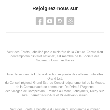
Rejoignez-nous sur
Vent des Forêts, labellisé par le ministère de la Culture ‘Centre d’art
contemporain d’intérêt national’, est membre de
la Société des
Nouveaux Commanditaires
Avec le soutien de l’
Etat – direction régionale des affaires cuturelles
Grand Est
,
du
Conseil régional Grand Est
, du
Conseil départemental de la Meuse
,
de la
Communauté de communes De l’Aire à l’Argonne
,
des villages de
Dompcevrin
,
Fresnes-au-Mont
,
Lahaymeix
,
Nicey-sur-
Aire
,
Pierrefitte-sur-Aire
et
Ville-devant-Belrain
.
Vent des Forêts a bénéficié du soutien du programme européen