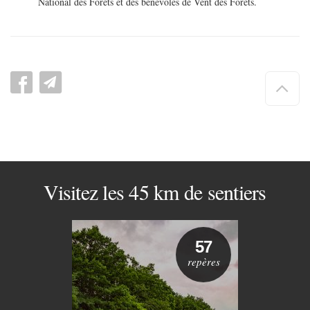
National des Forêts et des bénévoles de Vent des Forêts.
Hau
de
pag
Visitez les 45 km de sentiers
57
repères