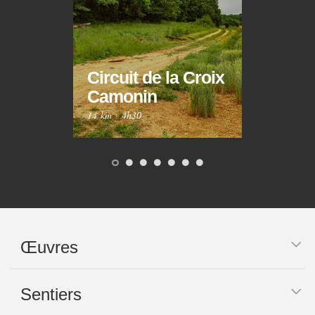
Circuit de la Croix
Circ
Camonin
Mar
14 km
·
4h30
10 km
Œuvres
Sentiers