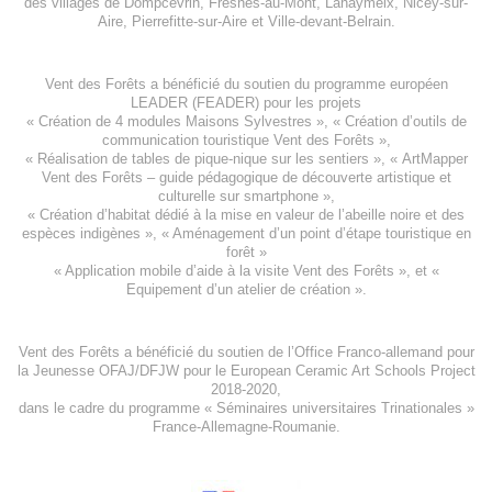
des villages de
Dompcevrin
,
Fresnes-au-Mont
,
Lahaymeix
,
Nicey-sur-
Aire
,
Pierrefitte-sur-Aire
et
Ville-devant-Belrain
.
Vent des Forêts a bénéficié du soutien du programme européen
LEADER (FEADER)
pour les projets
«
Création de 4 modules Maisons Sylvestres
», «
Création d’outils de
communication touristique Vent des Forêts
»,
« Réalisation de tables de pique-nique sur les sentiers », «
ArtMapper
Vent des Forêts
– guide pédagogique de découverte artistique et
culturelle sur smartphone »,
«
Création d’habitat dédié à la mise en valeur de l’abeille noire et des
espèces indigène
s », «
Aménagement d’un point d’étape touristique en
forêt
»
«
Application mobile d’aide à la visite Vent des Forêts
», et «
Equipement d’un atelier de création
».
Vent des Forêts a bénéficié du soutien de l’Office Franco-allemand pour
la Jeunesse
OFAJ/DFJW
pour le
European Ceramic Art Schools Project
2018-2020
,
dans le cadre du programme « Séminaires universitaires Trinationales »
France-Allemagne-Roumanie.