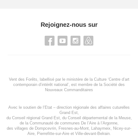
Rejoignez-nous sur
Vent des Forêts, labellisé par le ministère de la Culture ‘Centre d’art
contemporain d’intérêt national’, est membre de
la Société des
Nouveaux Commanditaires
Avec le soutien de l’
Etat – direction régionale des affaires cuturelles
Grand Est
,
du
Conseil régional Grand Est
, du
Conseil départemental de la Meuse
,
de la
Communauté de communes De l’Aire à l’Argonne
,
des villages de
Dompcevrin
,
Fresnes-au-Mont
,
Lahaymeix
,
Nicey-sur-
Aire
,
Pierrefitte-sur-Aire
et
Ville-devant-Belrain
.