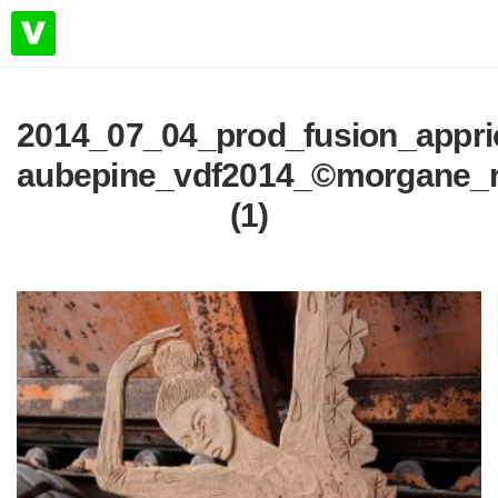
2014_07_04_prod_fusion_appri
aubepine_vdf2014_©morgane_r
(1)