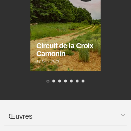
Circuit de la Croix
Circ
Camonin
Mar
14 km
·
4h30
10 km
Œuvres