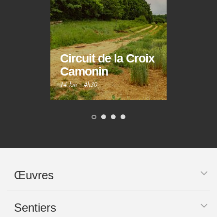
Circuit de la Croix
Circ
Camonin
Mar
14 km
·
4h30
10 km
Œuvres
Sentiers