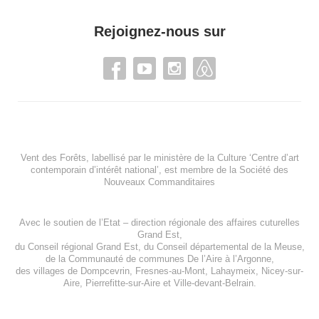
Rejoignez-nous sur
Vent des Forêts, labellisé par le ministère de la Culture ‘Centre d’art
contemporain d’intérêt national’, est membre de
la Société des
Nouveaux Commanditaires
Avec le soutien de l’
Etat – direction régionale des affaires cuturelles
Grand Est
,
du
Conseil régional Grand Est
, du
Conseil départemental de la Meuse
,
de la
Communauté de communes De l’Aire à l’Argonne
,
des villages de
Dompcevrin
,
Fresnes-au-Mont
,
Lahaymeix
,
Nicey-sur-
Aire
,
Pierrefitte-sur-Aire
et
Ville-devant-Belrain
.