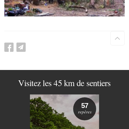
Hau
de
pag
Visitez les 45 km de sentiers
57
repères