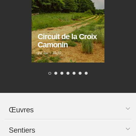
Circuit de la Croix
Circ
Camonin
Mar
14 km
·
4h30
10 km
Œuvres
Sentiers