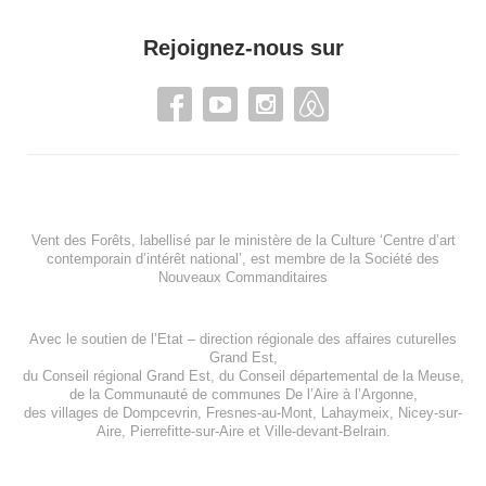
Rejoignez-nous sur
Vent des Forêts, labellisé par le ministère de la Culture ‘Centre d’art
contemporain d’intérêt national’, est membre de
la Société des
Nouveaux Commanditaires
Avec le soutien de l’
Etat – direction régionale des affaires cuturelles
Grand Est
,
du
Conseil régional Grand Est
, du
Conseil départemental de la Meuse
,
de la
Communauté de communes De l’Aire à l’Argonne
,
des villages de
Dompcevrin
,
Fresnes-au-Mont
,
Lahaymeix
,
Nicey-sur-
Aire
,
Pierrefitte-sur-Aire
et
Ville-devant-Belrain
.