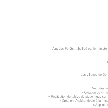
Vent des Forêts, labellisé par le ministè
A
des villages de
Dom
Vent des F
«
Création de 4 m
« Réalisation de tables de pique-nique sur 
«
Création d’habitat dédié à la mis
«
Applicati