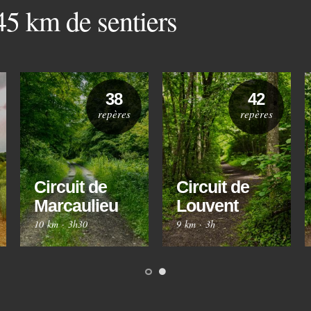
 45 km de sentiers
38
42
repères
repères
Circuit de
Circuit de
Marcaulieu
Louvent
10 km
·
3h30
9 km
·
3h