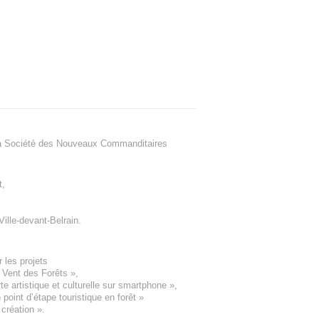
a Société des Nouveaux Commanditaires
t
,
Ville-devant-Belrain
.
 les projets
e Vent des Forêts
»,
 artistique et culturelle sur smartphone »,
oint d’étape touristique en forêt
»
 création
».