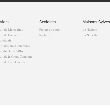
tiers
Scolaires
Maisons Sylves
uit de Marcaulieu
Projets en cours
Le Nichoir
uit de Louvent
Scolaires
La Noisette
t circuit
uit des Trois Fontaines
uit du Gros Caillou
uit de la Croix Camonin
uit du Gros Charme