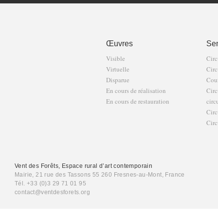
Œuvres
Sen
Visible
Circ
Virtuelle
Circ
Disparue
Cour
En cours de réalisation
Circ
En cours de restauration
circ
Circ
Circ
Vent des Forêts, Espace rural d’art contemporain
Mairie, 21 rue des Tassons 55 260 Fresnes-au-Mont, France
Tél. +33 (0)3 29 71 01 95
contact@ventdesforets.org