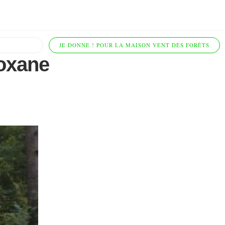
JE DONNE ! POUR LA MAISON VENT DES FORÊTS
oxane