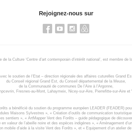
Rejoignez-nous sur
re de la Culture ‘Centre d’art contemporain d’intérêt national’, est membre de
l
vec le soutien de l’
Etat – direction régionale des affaires cuturelles Grand Es
du
Conseil régional Grand Est
, du
Conseil départemental de la Meuse
,
de la
Communauté de communes De l’Aire à l’Argonne
,
pcevrin
,
Fresnes-au-Mont
,
Lahaymeix
,
Nicey-sur-Aire
,
Pierrefitte-sur-Aire
et
orêts a bénéficié du soutien du programme européen
LEADER (FEADER)
pour
odules Maisons Sylvestres
», «
Création d’outils de communication touristiqu
les sentiers », «
ArtMapper Vent des Forêts
– guide pédagogique de découverte
e en valeur de l’abeille noire et des espèces indigène
s », «
Aménagement d’un p
on mobile d’aide à la visite Vent des Forêts
», et «
Equipement d’un atelier de