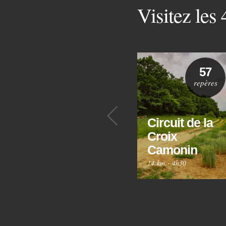
Visitez les
57
repères
Précédent
Circuit de la
Croix
Camonin
14 km
·
4h30