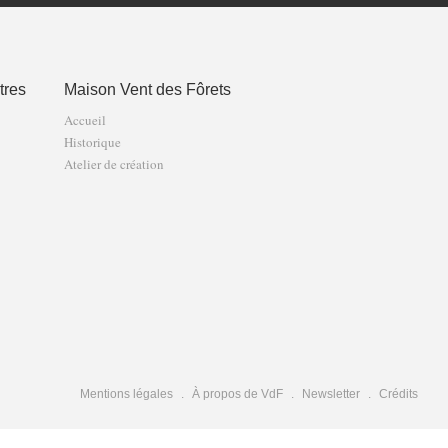
tres
Maison Vent des Fôrets
Accueil
Historique
Atelier de création
Mentions légales
À propos de VdF
Newsletter
Crédits