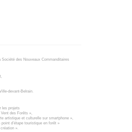
a Société des Nouveaux Commanditaires
t
,
Ville-devant-Belrain
.
 les projets
e Vent des Forêts
»,
 artistique et culturelle sur smartphone »,
oint d’étape touristique en forêt
»
 création
».