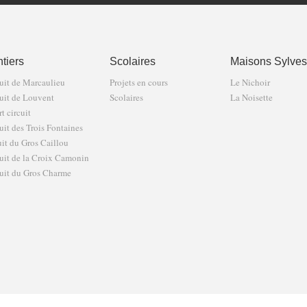
tiers
Scolaires
Maisons Sylves
uit de Marcaulieu
Projets en cours
Le Nichoir
uit de Louvent
Scolaires
La Noisette
t circuit
uit des Trois Fontaines
uit du Gros Caillou
uit de la Croix Camonin
uit du Gros Charme