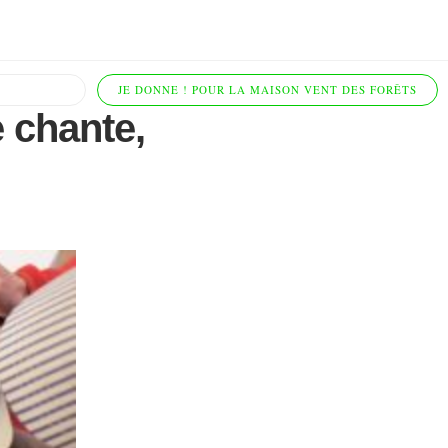
JE DONNE ! POUR LA MAISON VENT DES FORÊTS
 chante,