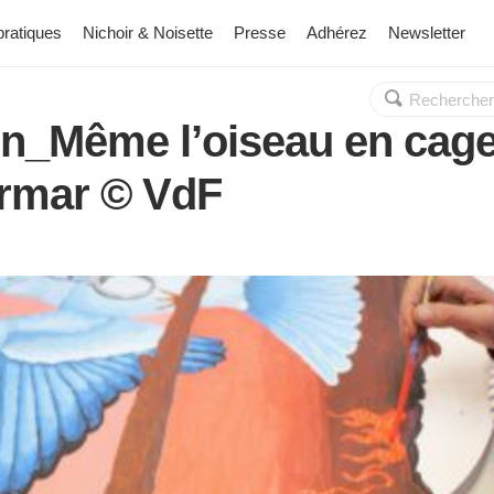
pratiques
Nichoir & Noisette
Presse
Adhérez
Newsletter
Rechercher :
OK
n_Même l’oiseau en cage
armar © VdF