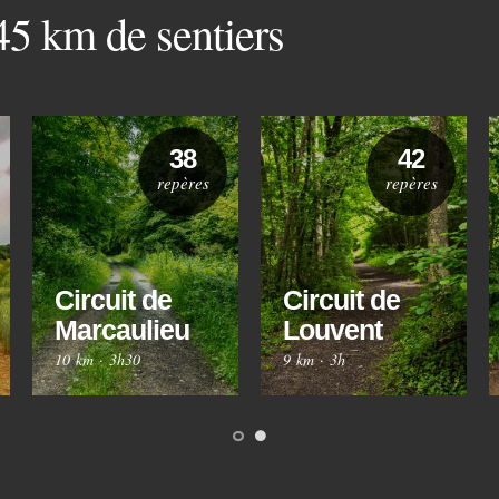
 45 km de sentiers
38
42
repères
repères
Circuit de
Circuit de
Marcaulieu
Louvent
10 km
·
3h30
9 km
·
3h