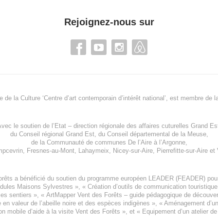
Rejoignez-nous sur
re de la Culture ‘Centre d’art contemporain d’intérêt national’, est membre de
l
vec le soutien de l’
Etat – direction régionale des affaires cuturelles Grand Es
du
Conseil régional Grand Est
, du
Conseil départemental de la Meuse
,
de la
Communauté de communes De l’Aire à l’Argonne
,
pcevrin
,
Fresnes-au-Mont
,
Lahaymeix
,
Nicey-sur-Aire
,
Pierrefitte-sur-Aire
et
orêts a bénéficié du soutien du programme européen
LEADER (FEADER)
pour
odules Maisons Sylvestres
», «
Création d’outils de communication touristiqu
les sentiers », «
ArtMapper Vent des Forêts
– guide pédagogique de découverte
e en valeur de l’abeille noire et des espèces indigène
s », «
Aménagement d’un p
on mobile d’aide à la visite Vent des Forêts
», et «
Equipement d’un atelier de