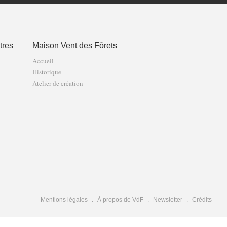
tres
Maison Vent des Fôrets
Accueil
Historique
Atelier de création
Mentions légales
À propos de VdF
Newsletter
Crédits