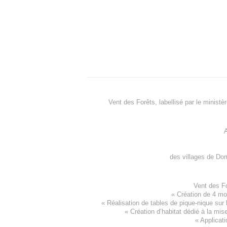
Vent des Forêts, labellisé par le ministè
A
des villages de
Dom
Vent des F
«
Création de 4 m
« Réalisation de tables de pique-nique sur 
«
Création d’habitat dédié à la mis
«
Applicati