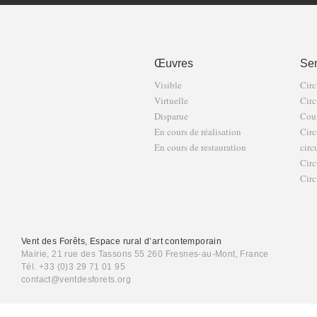
Œuvres
Sen
Visible
Circ
Virtuelle
Circ
Disparue
Cour
En cours de réalisation
Circ
En cours de restauration
circ
Circ
Circ
Vent des Forêts, Espace rural d’art contemporain
Mairie, 21 rue des Tassons 55 260 Fresnes-au-Mont, France
Tél. +33 (0)3 29 71 01 95
contact@ventdesforets.org