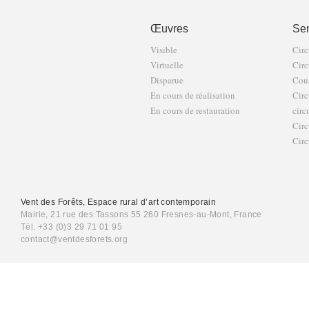
Œuvres
Sen
Visible
Circ
Virtuelle
Circ
Disparue
Cour
En cours de réalisation
Circ
En cours de restauration
circ
Circ
Circ
Vent des Forêts, Espace rural d’art contemporain
Mairie, 21 rue des Tassons 55 260 Fresnes-au-Mont, France
Tél. +33 (0)3 29 71 01 95
contact@ventdesforets.org