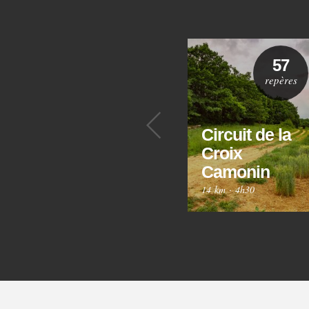
57
repères
Précédent
Circuit de la
Croix
Camonin
14 km
·
4h30