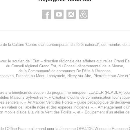
re de la Culture ‘Centre d’art contemporain d’intérêt national’, est membre de
l
vec le soutien de l’
Etat – direction régionale des affaires cuturelles Grand Es
du
Conseil régional Grand Est
, du
Conseil départemental de la Meuse
,
de la
Communauté de communes De l’Aire à l’Argonne
,
pcevrin
,
Fresnes-au-Mont
,
Lahaymeix
,
Nicey-sur-Aire
,
Pierrefitte-sur-Aire
et
orêts a bénéficié du soutien du programme européen
LEADER (FEADER)
pour
odules Maisons Sylvestres
», «
Création d’outils de communication touristiqu
les sentiers », «
ArtMapper Vent des Forêts
– guide pédagogique de découverte
e en valeur de l’abeille noire et des espèces indigène
s », «
Aménagement d’un p
on mobile d’aide à la visite Vent des Forêts
», et «
Equipement d’un atelier de
 de l’Office Franco-allemand pour la Jeunesse
OFAJ/DFJW
pour le
European C