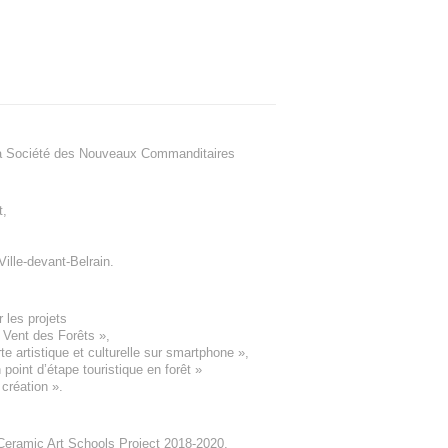
a Société des Nouveaux Commanditaires
t
,
Ville-devant-Belrain
.
 les projets
e Vent des Forêts
»,
 artistique et culturelle sur smartphone »,
oint d’étape touristique en forêt
»
 création
».
eramic Art Schools Project 2018-2020
,