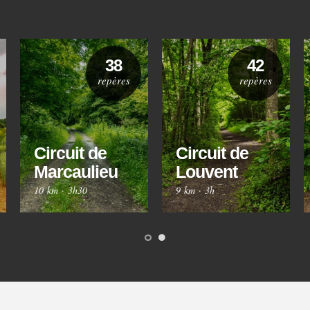
38
42
repères
repères
Circuit de
Circuit de
Marcaulieu
Louvent
10 km
·
3h30
9 km
·
3h