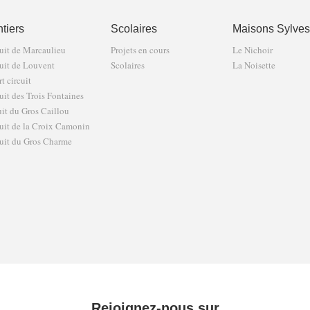
tiers
Scolaires
Maisons Sylves
uit de Marcaulieu
Projets en cours
Le Nichoir
uit de Louvent
Scolaires
La Noisette
t circuit
uit des Trois Fontaines
uit du Gros Caillou
uit de la Croix Camonin
uit du Gros Charme
Rejoignez-nous sur