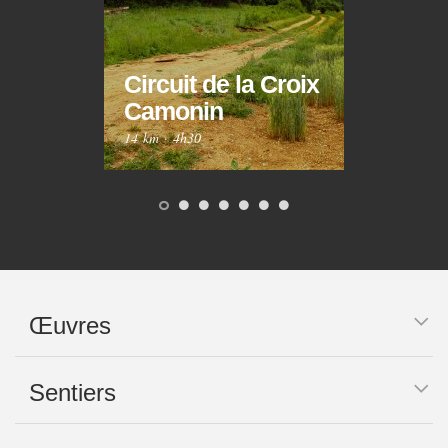
Circuit de la Croix
Circ
Camonin
Mar
14 km
·
4h30
10 km
Œuvres
Sentiers