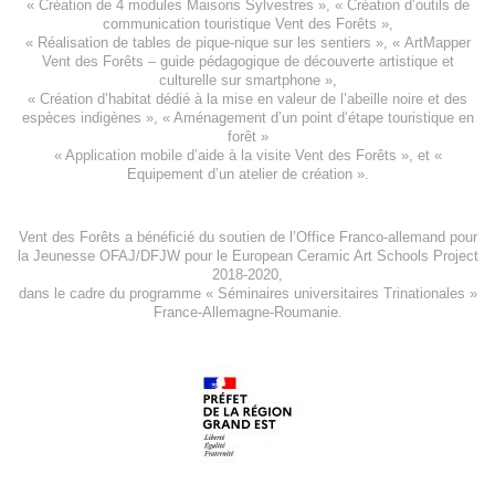
«
Création de 4 modules Maisons Sylvestres
», «
Création d’outils de
communication touristique Vent des Forêts
»,
« Réalisation de tables de pique-nique sur les sentiers », «
ArtMapper
Vent des Forêts
– guide pédagogique de découverte artistique et
culturelle sur smartphone »,
«
Création d’habitat dédié à la mise en valeur de l’abeille noire et des
espèces indigène
s », «
Aménagement d’un point d’étape touristique en
forêt
»
«
Application mobile d’aide à la visite Vent des Forêts
», et «
Equipement d’un atelier de création
».
Vent des Forêts a bénéficié du soutien de l’Office Franco-allemand pour
la Jeunesse
OFAJ/DFJW
pour le
European Ceramic Art Schools Project
2018-2020
,
dans le cadre du programme « Séminaires universitaires Trinationales »
France-Allemagne-Roumanie.