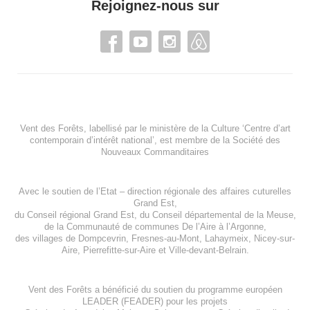
Rejoignez-nous sur
Vent des Forêts, labellisé par le ministère de la Culture ‘Centre d’art
contemporain d’intérêt national’, est membre de
la Société des
Nouveaux Commanditaires
Avec le soutien de l’
Etat – direction régionale des affaires cuturelles
Grand Est
,
du
Conseil régional Grand Est
, du
Conseil départemental de la Meuse
,
de la
Communauté de communes De l’Aire à l’Argonne
,
des villages de
Dompcevrin
,
Fresnes-au-Mont
,
Lahaymeix
,
Nicey-sur-
Aire
,
Pierrefitte-sur-Aire
et
Ville-devant-Belrain
.
Vent des Forêts a bénéficié du soutien du programme européen
LEADER (FEADER)
pour les projets