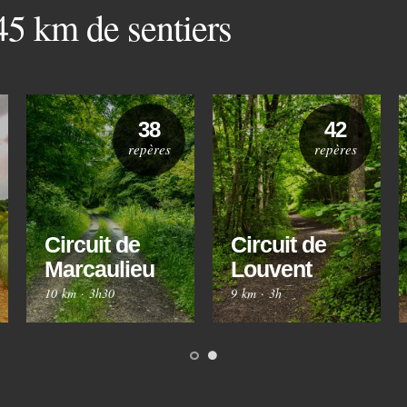
 45 km de sentiers
38
42
repères
repères
Circuit de
Circuit de
Marcaulieu
Louvent
10 km
·
3h30
9 km
·
3h