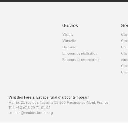
Œuvres
Sen
Visible
Circ
Virtuelle
Circ
Disparue
Cour
En cours de réalisation
Circ
En cours de restauration
circ
Circ
Circ
Vent des Forêts, Espace rural d’art contemporain
Mairie, 21 rue des Tassons 55 260 Fresnes-au-Mont, France
Tél. +33 (0)3 29 71 01 95
contact@ventdesforets.org