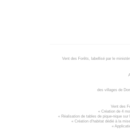
Vent des Forêts, labellisé par le ministè
A
des villages de
Dom
Vent des F
«
Création de 4 m
« Réalisation de tables de pique-nique sur 
«
Création d’habitat dédié à la mis
«
Applicati