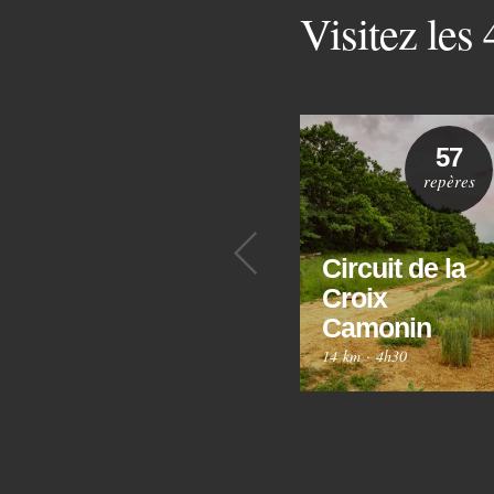
Visitez les
57
repères
Précédent
Circuit de la
Croix
Camonin
14 km
·
4h30