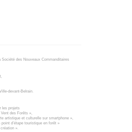
a Société des Nouveaux Commanditaires
t
,
Ville-devant-Belrain
.
 les projets
e Vent des Forêts
»,
 artistique et culturelle sur smartphone »,
oint d’étape touristique en forêt
»
 création
».