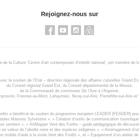
Rejoignez-nous sur
re de la Culture ‘Centre d’art contemporain d’intérêt national’, est membre de
l
vec le soutien de l’
Etat – direction régionale des affaires cuturelles Grand Es
du
Conseil régional Grand Est
, du
Conseil départemental de la Meuse
,
de la
Communauté de communes De l’Aire à l’Argonne
,
pcevrin
,
Fresnes-au-Mont
,
Lahaymeix
,
Nicey-sur-Aire
,
Pierrefitte-sur-Aire
et
orêts a bénéficié du soutien du programme européen
LEADER (FEADER)
pour
odules Maisons Sylvestres
», «
Création d’outils de communication touristiqu
les sentiers », «
ArtMapper Vent des Forêts
– guide pédagogique de découverte
e en valeur de l’abeille noire et des espèces indigène
s », «
Aménagement d’un p
on mobile d’aide à la visite Vent des Forêts
», et «
Equipement d’un atelier de