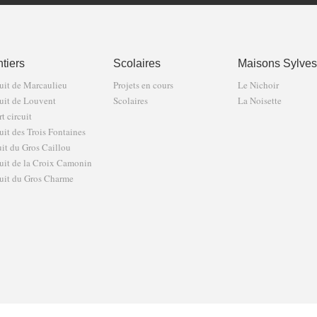
tiers
Scolaires
Maisons Sylves
uit de Marcaulieu
Projets en cours
Le Nichoir
uit de Louvent
Scolaires
La Noisette
t circuit
uit des Trois Fontaines
uit du Gros Caillou
uit de la Croix Camonin
uit du Gros Charme