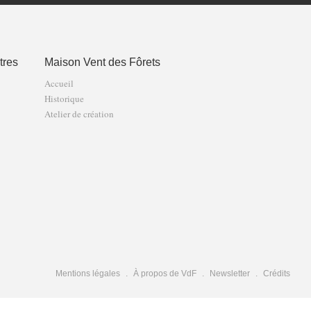
tres
Maison Vent des Fôrets
Accueil
Historique
Atelier de création
Mentions légales
À propos de VdF
Newsletter
Crédits