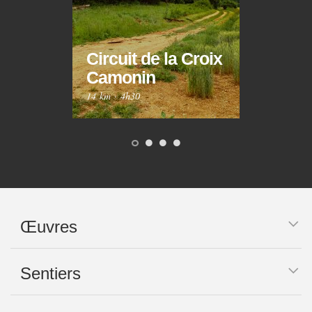
Circuit de la Croix
Circ
Camonin
Mar
14 km
·
4h30
10 km
Œuvres
Sentiers