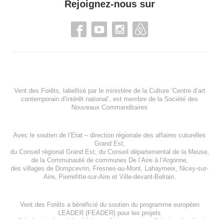
Rejoignez-nous sur
Vent des Forêts, labellisé par le ministère de la Culture ‘Centre d’art
contemporain d’intérêt national’, est membre de
la Société des
Nouveaux Commanditaires
Avec le soutien de l’
Etat – direction régionale des affaires cuturelles
Grand Est
,
du
Conseil régional Grand Est
, du
Conseil départemental de la Meuse
,
de la
Communauté de communes De l’Aire à l’Argonne
,
des villages de
Dompcevrin
,
Fresnes-au-Mont
,
Lahaymeix
,
Nicey-sur-
Aire
,
Pierrefitte-sur-Aire
et
Ville-devant-Belrain
.
Vent des Forêts a bénéficié du soutien du programme européen
LEADER (FEADER)
pour les projets