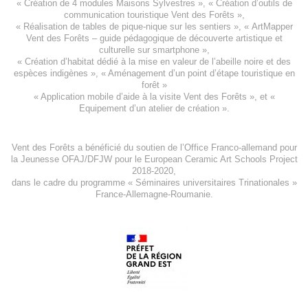
«
Création de 4 modules Maisons Sylvestres
», «
Création d’outils de
communication touristique Vent des Forêts
»,
« Réalisation de tables de pique-nique sur les sentiers », «
ArtMapper
Vent des Forêts
– guide pédagogique de découverte artistique et
culturelle sur smartphone »,
«
Création d’habitat dédié à la mise en valeur de l’abeille noire et des
espèces indigène
s », «
Aménagement d’un point d’étape touristique en
forêt
»
«
Application mobile d’aide à la visite Vent des Forêts
», et «
Equipement d’un atelier de création
».
Vent des Forêts a bénéficié du soutien de l’Office Franco-allemand pour
la Jeunesse
OFAJ/DFJW
pour le
European Ceramic Art Schools Project
2018-2020
,
dans le cadre du programme « Séminaires universitaires Trinationales »
France-Allemagne-Roumanie.