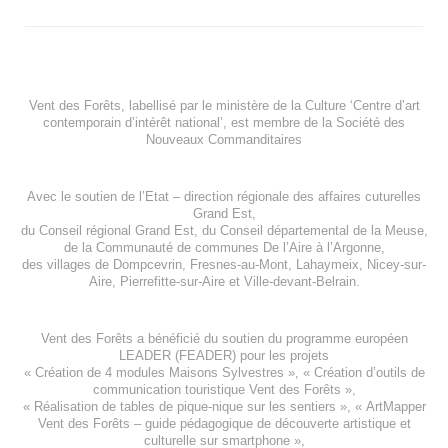
Vent des Forêts, labellisé par le ministère de la Culture ‘Centre d’art
contemporain d’intérêt national’, est membre de
la Société des
Nouveaux Commanditaires
Avec le soutien de l’
Etat – direction régionale des affaires cuturelles
Grand Est
,
du
Conseil régional Grand Est
, du
Conseil départemental de la Meuse
,
de la
Communauté de communes De l’Aire à l’Argonne
,
des villages de
Dompcevrin
,
Fresnes-au-Mont
,
Lahaymeix
,
Nicey-sur-
Aire
,
Pierrefitte-sur-Aire
et
Ville-devant-Belrain
.
Vent des Forêts a bénéficié du soutien du programme européen
LEADER (FEADER)
pour les projets
«
Création de 4 modules Maisons Sylvestres
», «
Création d’outils de
communication touristique Vent des Forêts
»,
« Réalisation de tables de pique-nique sur les sentiers », «
ArtMapper
Vent des Forêts
– guide pédagogique de découverte artistique et
culturelle sur smartphone »,