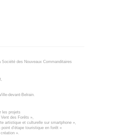
a Société des Nouveaux Commanditaires
t
,
Ville-devant-Belrain
.
 les projets
e Vent des Forêts
»,
 artistique et culturelle sur smartphone »,
oint d’étape touristique en forêt
»
 création
».