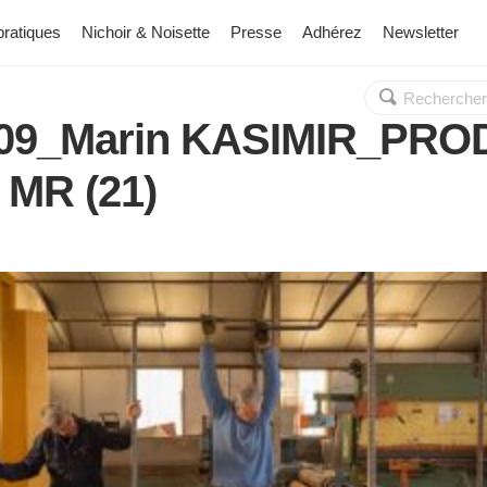
pratiques
Nichoir & Noisette
Presse
Adhérez
Newsletter
Rechercher :
OK
_09_Marin KASIMIR_PR
 MR (21)