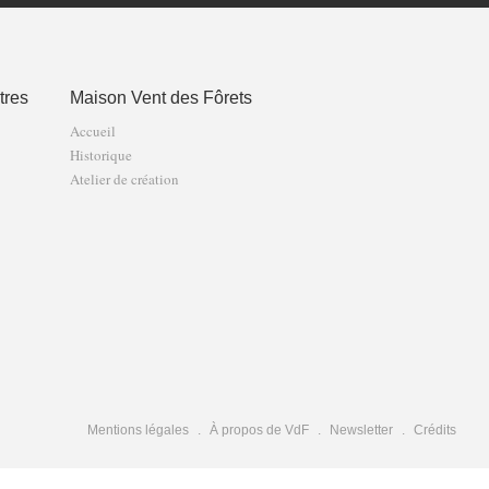
tres
Maison Vent des Fôrets
Accueil
Historique
Atelier de création
Mentions légales
À propos de VdF
Newsletter
Crédits