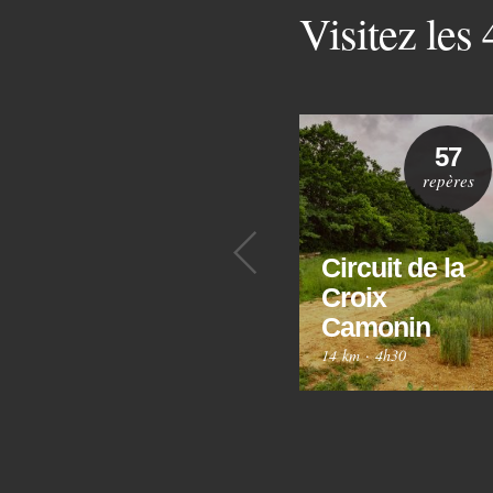
Visitez les
57
repères
Précédent
Circuit de la
Croix
Camonin
14 km
·
4h30