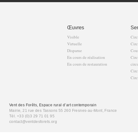
Œuvres
Sen
Visible
Circ
Virtuelle
Circ
Disparue
Cour
En cours de réalisation
Circ
En cours de restauration
circ
Circ
Circ
Vent des Forêts, Espace rural d’art contemporain
Mairie, 21 rue des Tassons 55 260 Fresnes-au-Mont, France
Tél. +33 (0)3 29 71 01 95
contact@ventdesforets.org