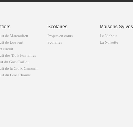
tiers
Scolaires
Maisons Sylves
uit de Marcaulieu
Projets en cours
Le Nichoir
uit de Louvent
Scolaires
La Noisette
t circuit
uit des Trois Fontaines
uit du Gros Caillou
uit de la Croix Camonin
uit du Gros Charme