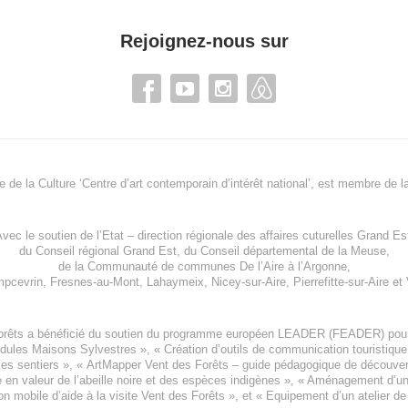
Rejoignez-nous sur
re de la Culture ‘Centre d’art contemporain d’intérêt national’, est membre de
l
vec le soutien de l’
Etat – direction régionale des affaires cuturelles Grand Es
du
Conseil régional Grand Est
, du
Conseil départemental de la Meuse
,
de la
Communauté de communes De l’Aire à l’Argonne
,
pcevrin
,
Fresnes-au-Mont
,
Lahaymeix
,
Nicey-sur-Aire
,
Pierrefitte-sur-Aire
et
orêts a bénéficié du soutien du programme européen
LEADER (FEADER)
pour
odules Maisons Sylvestres
», «
Création d’outils de communication touristiqu
les sentiers », «
ArtMapper Vent des Forêts
– guide pédagogique de découverte
e en valeur de l’abeille noire et des espèces indigène
s », «
Aménagement d’un p
on mobile d’aide à la visite Vent des Forêts
», et «
Equipement d’un atelier de