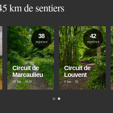
 45 km de sentiers
38
42
repères
repères
Circuit de
Circuit de
Marcaulieu
Louvent
10 km
·
3h30
9 km
·
3h