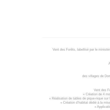
Vent des Forêts, labellisé par le ministè
A
des villages de
Dom
Vent des F
«
Création de 4 m
« Réalisation de tables de pique-nique sur 
«
Création d’habitat dédié à la mis
«
Applicati