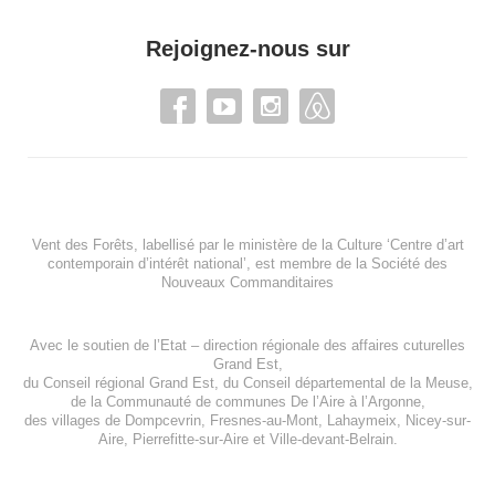
Rejoignez-nous sur
Vent des Forêts, labellisé par le ministère de la Culture ‘Centre d’art
contemporain d’intérêt national’, est membre de
la Société des
Nouveaux Commanditaires
Avec le soutien de l’
Etat – direction régionale des affaires cuturelles
Grand Est
,
du
Conseil régional Grand Est
, du
Conseil départemental de la Meuse
,
de la
Communauté de communes De l’Aire à l’Argonne
,
des villages de
Dompcevrin
,
Fresnes-au-Mont
,
Lahaymeix
,
Nicey-sur-
Aire
,
Pierrefitte-sur-Aire
et
Ville-devant-Belrain
.