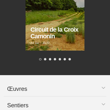
Circuit de la Croix
Circ
Camonin
Mar
14 km
·
4h30
10 km
Œuvres
Sentiers