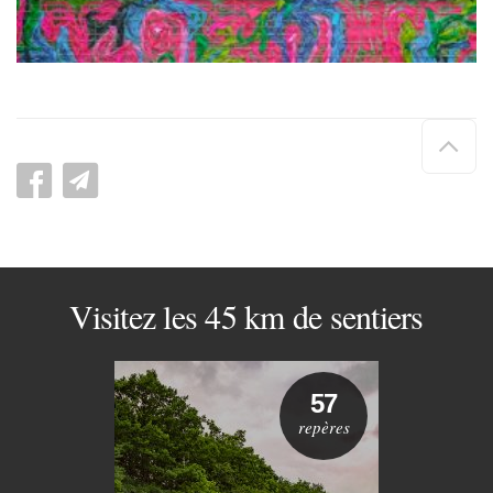
Hau
de
pag
Visitez les 45 km de sentiers
57
repères