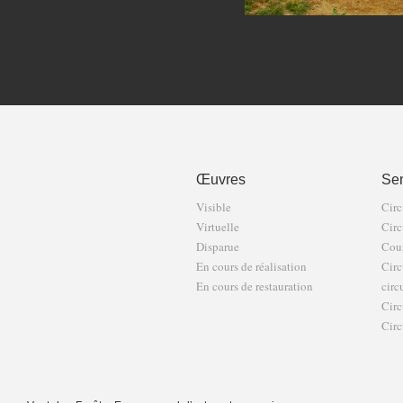
Œuvres
Sen
Visible
Circ
Virtuelle
Circ
Disparue
Cour
En cours de réalisation
Circ
En cours de restauration
circ
Circ
Circ