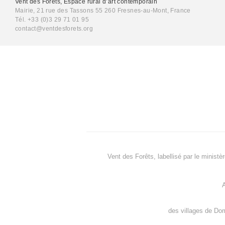
Vent des Forêts, Espace rural d’art contemporain
Mairie, 21 rue des Tassons 55 260 Fresnes-au-Mont, France
Tél. +33 (0)3 29 71 01 95
contact@ventdesforets.org
Vent des Forêts, labellisé par le ministè
A
des villages de
Dom