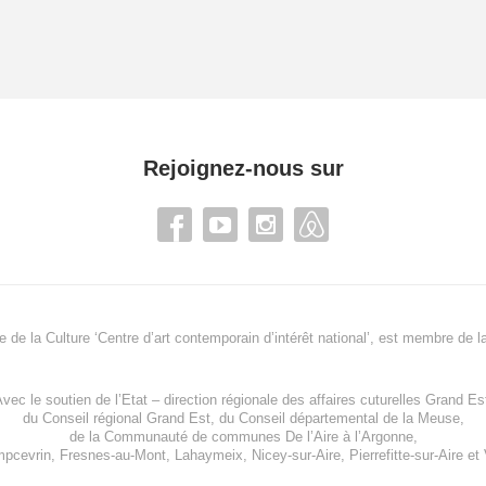
Rejoignez-nous sur
re de la Culture ‘Centre d’art contemporain d’intérêt national’, est membre de
l
vec le soutien de l’
Etat – direction régionale des affaires cuturelles Grand Es
du
Conseil régional Grand Est
, du
Conseil départemental de la Meuse
,
de la
Communauté de communes De l’Aire à l’Argonne
,
pcevrin
,
Fresnes-au-Mont
,
Lahaymeix
,
Nicey-sur-Aire
,
Pierrefitte-sur-Aire
et