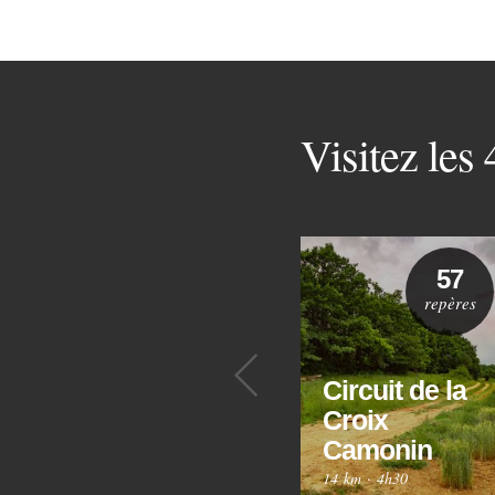
Visitez les
57
repères
Précédent
Circuit de la
Croix
Camonin
14 km
·
4h30