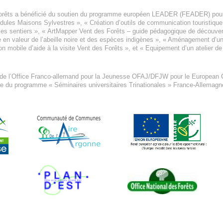
orêts a bénéficié du soutien du programme européen
LEADER (FEADER)
pour
odules Maisons Sylvestres
», «
Création d’outils de communication touristiqu
les sentiers », «
ArtMapper Vent des Forêts
– guide pédagogique de découverte
e en valeur de l’abeille noire et des espèces indigène
s », «
Aménagement d’un p
on mobile d’aide à la visite Vent des Forêts
», et «
Equipement d’un atelier de
 de l’Office Franco-allemand pour la Jeunesse
OFAJ/DFJW
pour le
European C
re du programme « Séminaires universitaires Trinationales » France-Allemag