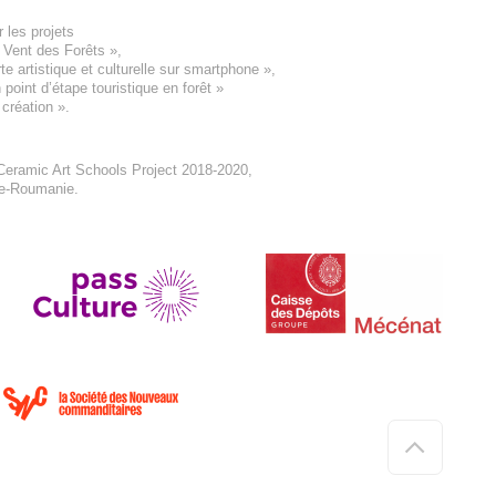
 les projets
e Vent des Forêts
»,
 artistique et culturelle sur smartphone »,
oint d’étape touristique en forêt
»
 création
».
eramic Art Schools Project 2018-2020
,
ne-Roumanie.
Haut
de
page