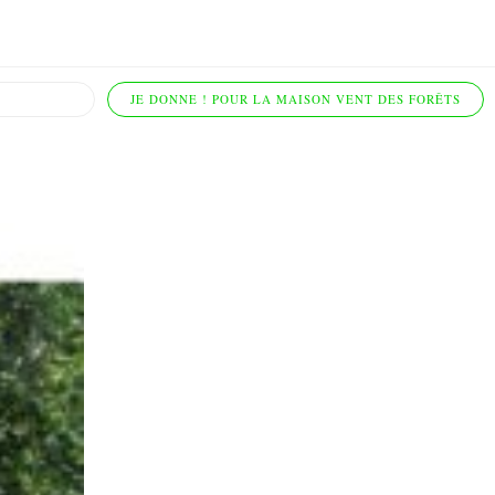
JE DONNE ! POUR LA MAISON VENT DES FORÊTS