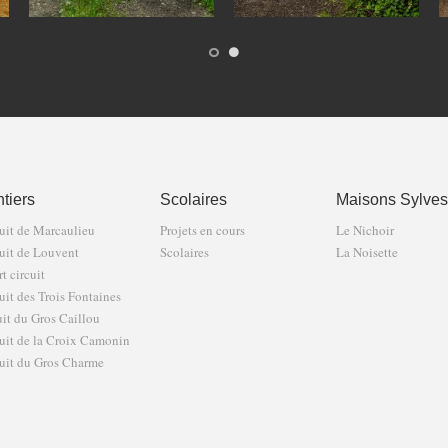
tiers
Scolaires
Maisons Sylves
uit de Marcaulieu
Projets en cours
Le Nichoir
uit de Louvent
Scolaires
La Noisette
t circuit
uit des Trois Fontaines
uit du Gros Caillou
uit de la Croix Camonin
uit du Gros Charme