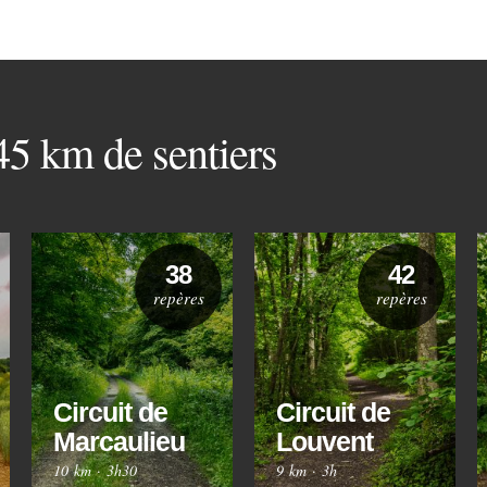
 45 km de sentiers
38
42
repères
repères
Circuit de
Circuit de
Marcaulieu
Louvent
10 km
·
3h30
9 km
·
3h