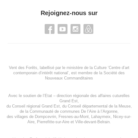
Rejoignez-nous sur
Vent des Forêts, labellisé par le ministère de la Culture ‘Centre d’art
contemporain d’intérêt national’, est membre de
la Société des
Nouveaux Commanditaires
Avec le soutien de l’
Etat – direction régionale des affaires cuturelles
Grand Est
,
du
Conseil régional Grand Est
, du
Conseil départemental de la Meuse
,
de la
Communauté de communes De l’Aire à l’Argonne
,
des villages de
Dompcevrin
,
Fresnes-au-Mont
,
Lahaymeix
,
Nicey-sur-
Aire
,
Pierrefitte-sur-Aire
et
Ville-devant-Belrain
.