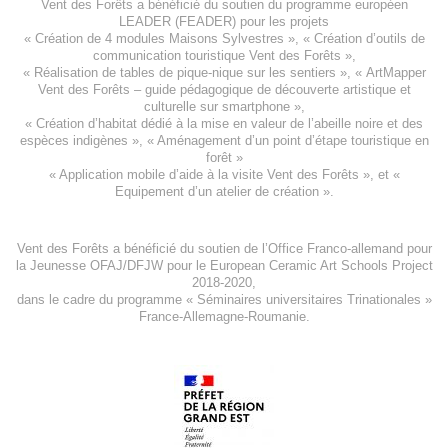
Vent des Forêts a bénéficié du soutien du programme européen
LEADER (FEADER)
pour les projets
«
Création de 4 modules Maisons Sylvestres
», «
Création d’outils de
communication touristique Vent des Forêts
»,
« Réalisation de tables de pique-nique sur les sentiers », «
ArtMapper
Vent des Forêts
– guide pédagogique de découverte artistique et
culturelle sur smartphone »,
«
Création d’habitat dédié à la mise en valeur de l’abeille noire et des
espèces indigène
s », «
Aménagement d’un point d’étape touristique en
forêt
»
«
Application mobile d’aide à la visite Vent des Forêts
», et «
Equipement d’un atelier de création
».
Vent des Forêts a bénéficié du soutien de l’Office Franco-allemand pour
la Jeunesse
OFAJ/DFJW
pour le
European Ceramic Art Schools Project
2018-2020
,
dans le cadre du programme « Séminaires universitaires Trinationales »
France-Allemagne-Roumanie.