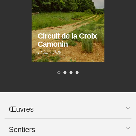
Circuit de la Croix
Circ
Camonin
Mar
14 km
·
4h30
10 km
Œuvres
Sentiers