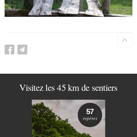
Hau
de
pag
Visitez les 45 km de sentiers
57
repères