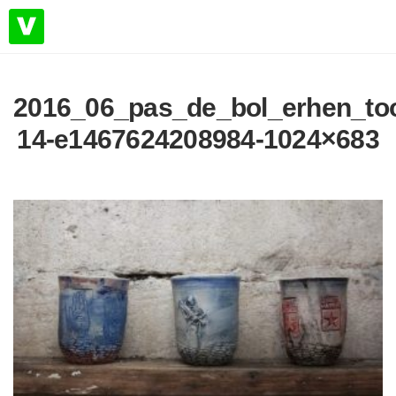
2016_06_pas_de_bol_erhen_to
14-e1467624208984-1024×683