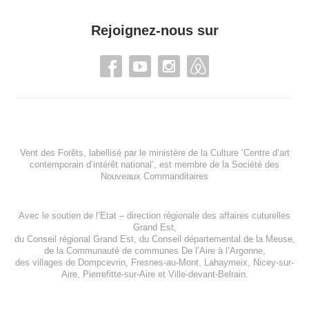
Rejoignez-nous sur
Vent des Forêts, labellisé par le ministère de la Culture ‘Centre d’art
contemporain d’intérêt national’, est membre de
la Société des
Nouveaux Commanditaires
Avec le soutien de l’
Etat – direction régionale des affaires cuturelles
Grand Est
,
du
Conseil régional Grand Est
, du
Conseil départemental de la Meuse
,
de la
Communauté de communes De l’Aire à l’Argonne
,
des villages de
Dompcevrin
,
Fresnes-au-Mont
,
Lahaymeix
,
Nicey-sur-
Aire
,
Pierrefitte-sur-Aire
et
Ville-devant-Belrain
.