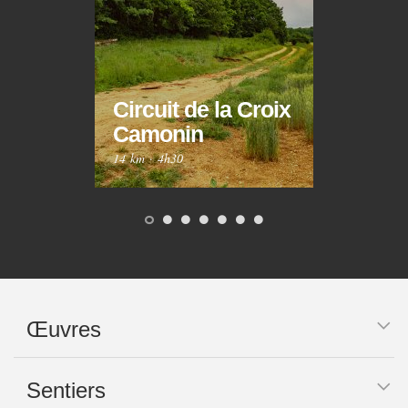
Circuit de la Croix
Circ
Camonin
Mar
14 km
·
4h30
10 km
Œuvres
Sentiers