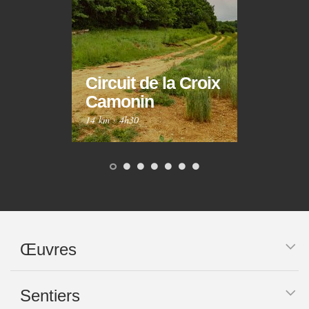
Circuit de la Croix
Circ
Camonin
Mar
14 km
·
4h30
10 km
Œuvres
Sentiers