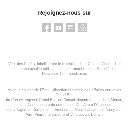
Rejoignez-nous sur
Vent des Forêts, labellisé par le ministère de la Culture ‘Centre d’art
contemporain d’intérêt national’, est membre de
la Société des
Nouveaux Commanditaires
Avec le soutien de l’
Etat – direction régionale des affaires cuturelles
Grand Est
,
du
Conseil régional Grand Est
, du
Conseil départemental de la Meuse
,
de la
Communauté de communes De l’Aire à l’Argonne
,
des villages de
Dompcevrin
,
Fresnes-au-Mont
,
Lahaymeix
,
Nicey-sur-
Aire
,
Pierrefitte-sur-Aire
et
Ville-devant-Belrain
.