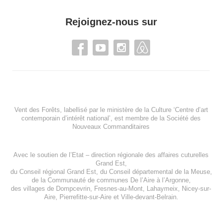
Rejoignez-nous sur
Vent des Forêts, labellisé par le ministère de la Culture ‘Centre d’art
contemporain d’intérêt national’, est membre de
la Société des
Nouveaux Commanditaires
Avec le soutien de l’
Etat – direction régionale des affaires cuturelles
Grand Est
,
du
Conseil régional Grand Est
, du
Conseil départemental de la Meuse
,
de la
Communauté de communes De l’Aire à l’Argonne
,
des villages de
Dompcevrin
,
Fresnes-au-Mont
,
Lahaymeix
,
Nicey-sur-
Aire
,
Pierrefitte-sur-Aire
et
Ville-devant-Belrain
.