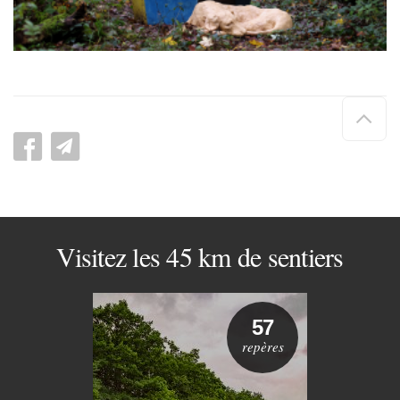
Hau
de
pag
Visitez les 45 km de sentiers
57
repères