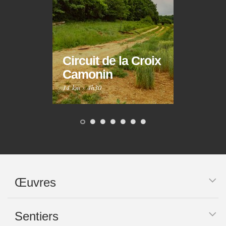
Circuit de la Croix
Circ
Camonin
Mar
14 km
·
4h30
10 km
Œuvres
Sentiers