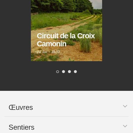
Circuit de la Croix
Circ
Camonin
Mar
14 km
·
4h30
10 km
Œuvres
Sentiers