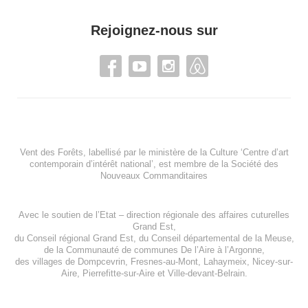
Rejoignez-nous sur
Vent des Forêts, labellisé par le ministère de la Culture ‘Centre d’art
contemporain d’intérêt national’, est membre de
la Société des
Nouveaux Commanditaires
Avec le soutien de l’
Etat – direction régionale des affaires cuturelles
Grand Est
,
du
Conseil régional Grand Est
, du
Conseil départemental de la Meuse
,
de la
Communauté de communes De l’Aire à l’Argonne
,
des villages de
Dompcevrin
,
Fresnes-au-Mont
,
Lahaymeix
,
Nicey-sur-
Aire
,
Pierrefitte-sur-Aire
et
Ville-devant-Belrain
.