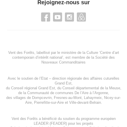
Rejoignez-nous sur
Vent des Forêts, labellisé par le ministère de la Culture ‘Centre d’art
contemporain d’intérêt national’, est membre de
la Société des
Nouveaux Commanditaires
Avec le soutien de l’
Etat – direction régionale des affaires cuturelles
Grand Est
,
du
Conseil régional Grand Est
, du
Conseil départemental de la Meuse
,
de la
Communauté de communes De l’Aire à l’Argonne
,
des villages de
Dompcevrin
,
Fresnes-au-Mont
,
Lahaymeix
,
Nicey-sur-
Aire
,
Pierrefitte-sur-Aire
et
Ville-devant-Belrain
.
Vent des Forêts a bénéficié du soutien du programme européen
LEADER (FEADER)
pour les projets