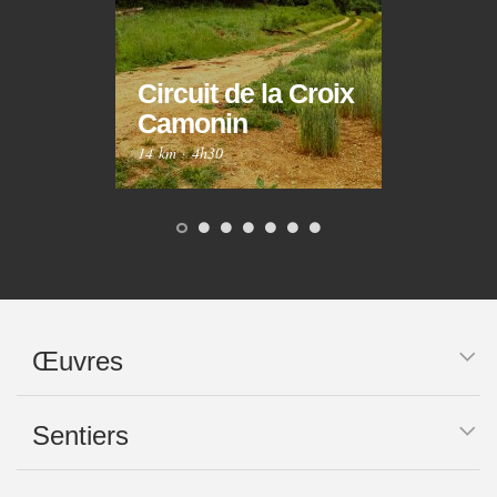
Circuit de la Croix
Circ
Camonin
Mar
14 km
·
4h30
10 km
Œuvres
Sentiers