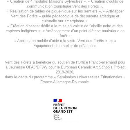
«
Création de 4 modules Maisons Sylvestres
», «
Création d’outils de
communication touristique Vent des Forêts
»,
« Réalisation de tables de pique-nique sur les sentiers », «
ArtMapper
Vent des Forêts
– guide pédagogique de découverte artistique et
culturelle sur smartphone »,
«
Création d’habitat dédié à la mise en valeur de l’abeille noire et des
espèces indigène
s », «
Aménagement d’un point d’étape touristique en
forêt
»
«
Application mobile d’aide à la visite Vent des Forêts
», et «
Equipement d’un atelier de création
».
Vent des Forêts a bénéficié du soutien de l’Office Franco-allemand pour
la Jeunesse
OFAJ/DFJW
pour le
European Ceramic Art Schools Project
2018-2020
,
dans le cadre du programme « Séminaires universitaires Trinationales »
France-Allemagne-Roumanie.