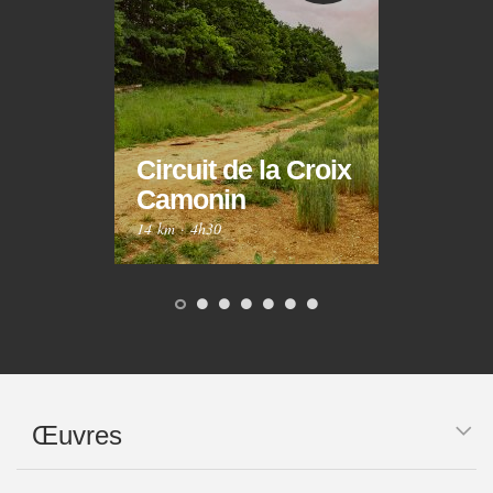
Circuit de la Croix
Circ
Camonin
Mar
14 km
·
4h30
10 km
Œuvres