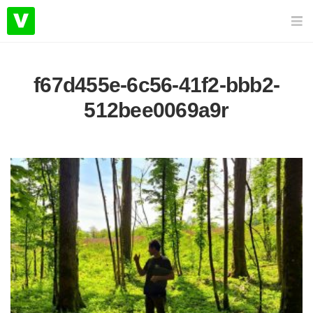
f67d455e-6c56-41f2-bbb2-
512bee0069a9r