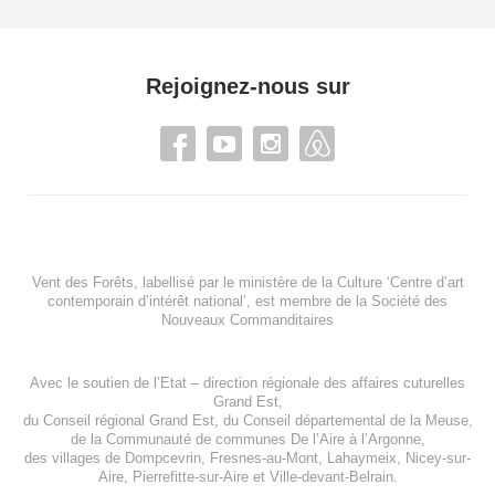
Rejoignez-nous sur
Vent des Forêts, labellisé par le ministère de la Culture ‘Centre d’art
contemporain d’intérêt national’, est membre de
la Société des
Nouveaux Commanditaires
Avec le soutien de l’
Etat – direction régionale des affaires cuturelles
Grand Est
,
du
Conseil régional Grand Est
, du
Conseil départemental de la Meuse
,
de la
Communauté de communes De l’Aire à l’Argonne
,
des villages de
Dompcevrin
,
Fresnes-au-Mont
,
Lahaymeix
,
Nicey-sur-
Aire
,
Pierrefitte-sur-Aire
et
Ville-devant-Belrain
.