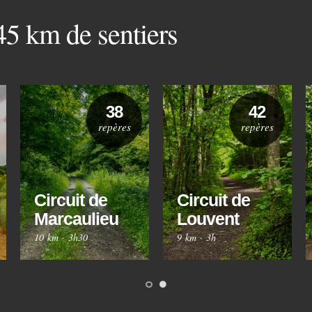
 45 km de sentiers
38
42
repères
repères
Circuit de
Circuit de
Marcaulieu
Louvent
10 km
·
3h30
9 km
·
3h