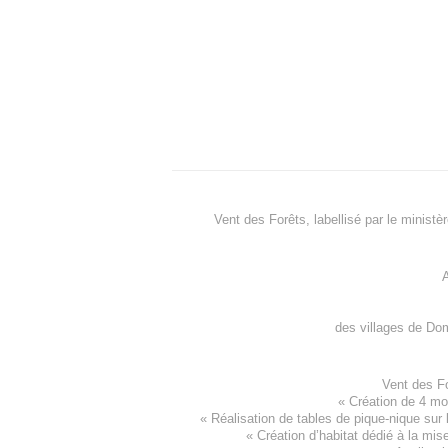
Vent des Forêts, labellisé par le ministè
A
des villages de
Dom
Vent des F
«
Création de 4 m
« Réalisation de tables de pique-nique sur 
«
Création d’habitat dédié à la mis