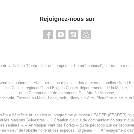
Rejoignez-nous sur
re de la Culture ‘Centre d’art contemporain d’intérêt national’, est membre de
l
vec le soutien de l’
Etat – direction régionale des affaires cuturelles Grand Es
du
Conseil régional Grand Est
, du
Conseil départemental de la Meuse
,
de la
Communauté de communes De l’Aire à l’Argonne
,
pcevrin
,
Fresnes-au-Mont
,
Lahaymeix
,
Nicey-sur-Aire
,
Pierrefitte-sur-Aire
et
orêts a bénéficié du soutien du programme européen
LEADER (FEADER)
pour
odules Maisons Sylvestres
», «
Création d’outils de communication touristiqu
les sentiers », «
ArtMapper Vent des Forêts
– guide pédagogique de découverte
e en valeur de l’abeille noire et des espèces indigène
s », «
Aménagement d’un p