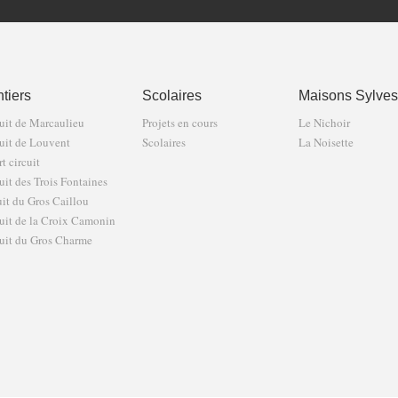
tiers
Scolaires
Maisons Sylves
uit de Marcaulieu
Projets en cours
Le Nichoir
uit de Louvent
Scolaires
La Noisette
t circuit
uit des Trois Fontaines
uit du Gros Caillou
uit de la Croix Camonin
uit du Gros Charme