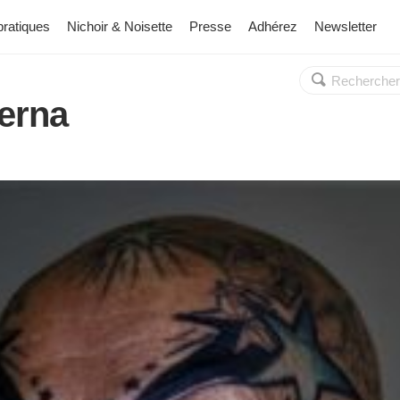
pratiques
Nichoir & Noisette
Presse
Adhérez
Newsletter
Rechercher :
OK
verna