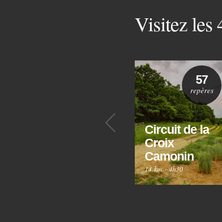
Visitez les
57
repères
Précédent
Circuit de la
Croix
Camonin
14 km
·
4h30