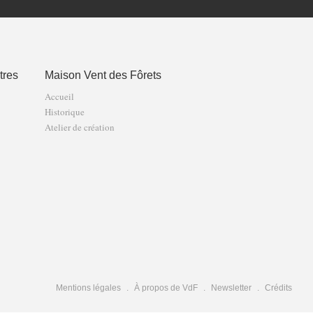
tres
Maison Vent des Fôrets
Accueil
Historique
Atelier de création
Mentions légales
À propos de VdF
Newsletter
Crédits