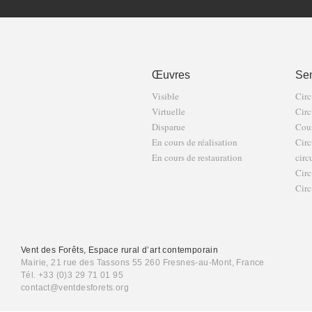
Œuvres
Sen
Visible
Circ
Virtuelle
Circ
Disparue
Cour
En cours de réalisation
Circ
En cours de restauration
circ
Circ
Circ
Vent des Forêts, Espace rural d’art contemporain
Mairie, 21 rue des Tassons 55 260 Fresnes-au-Mont, France
Tél. +33 (0)3 29 71 01 95
contact@ventdesforets.org