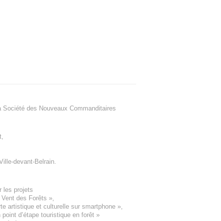
a Société des Nouveaux Commanditaires
t
,
Ville-devant-Belrain
.
 les projets
e Vent des Forêts
»,
 artistique et culturelle sur smartphone »,
oint d’étape touristique en forêt
»