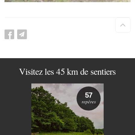
Hau
de
pag
Visitez les 45 km de sentiers
57
repères