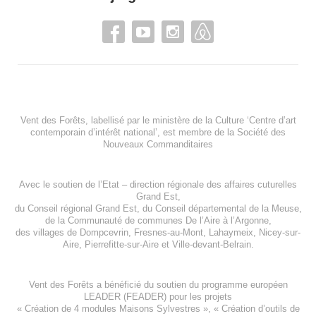
Vent des Forêts, labellisé par le ministère de la Culture ‘Centre d’art
contemporain d’intérêt national’, est membre de
la Société des
Nouveaux Commanditaires
Avec le soutien de l’
Etat – direction régionale des affaires cuturelles
Grand Est
,
du
Conseil régional Grand Est
, du
Conseil départemental de la Meuse
,
de la
Communauté de communes De l’Aire à l’Argonne
,
des villages de
Dompcevrin
,
Fresnes-au-Mont
,
Lahaymeix
,
Nicey-sur-
Aire
,
Pierrefitte-sur-Aire
et
Ville-devant-Belrain
.
Vent des Forêts a bénéficié du soutien du programme européen
LEADER (FEADER)
pour les projets
«
Création de 4 modules Maisons Sylvestres
», «
Création d’outils de