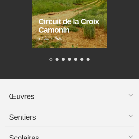
Circuit de la Croix
Circ
Camonin
Mar
14 km
·
4h30
10 km
Œuvres
Sentiers
Scolaires