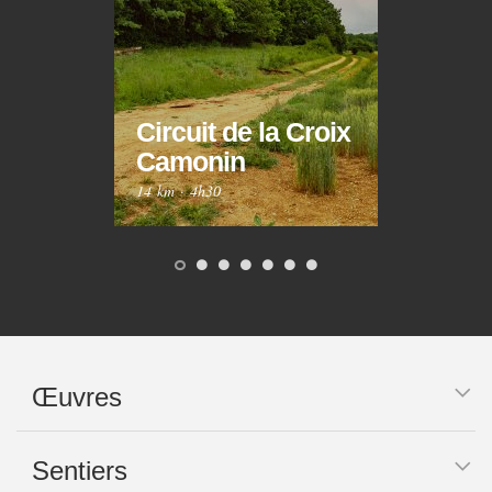
Circuit de la Croix
Circ
Camonin
Mar
14 km
·
4h30
10 km
Œuvres
Sentiers