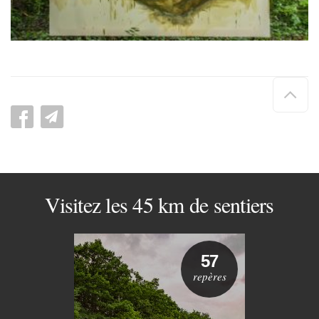
Hau
de
pag
Visitez les 45 km de sentiers
57
repères