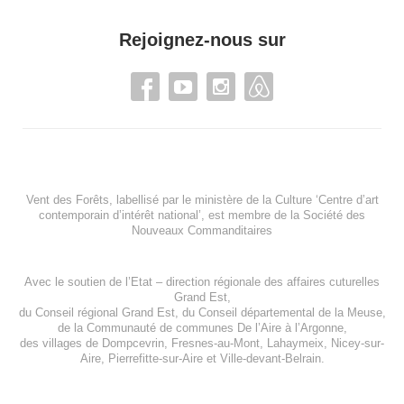
Rejoignez-nous sur
Vent des Forêts, labellisé par le ministère de la Culture ‘Centre d’art
contemporain d’intérêt national’, est membre de
la Société des
Nouveaux Commanditaires
Avec le soutien de l’
Etat – direction régionale des affaires cuturelles
Grand Est
,
du
Conseil régional Grand Est
, du
Conseil départemental de la Meuse
,
de la
Communauté de communes De l’Aire à l’Argonne
,
des villages de
Dompcevrin
,
Fresnes-au-Mont
,
Lahaymeix
,
Nicey-sur-
Aire
,
Pierrefitte-sur-Aire
et
Ville-devant-Belrain
.