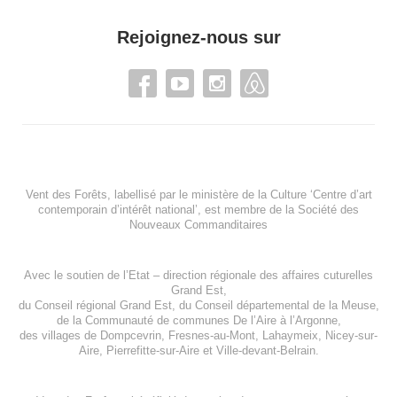
Rejoignez-nous sur
Vent des Forêts, labellisé par le ministère de la Culture ‘Centre d’art
contemporain d’intérêt national’, est membre de
la Société des
Nouveaux Commanditaires
Avec le soutien de l’
Etat – direction régionale des affaires cuturelles
Grand Est
,
du
Conseil régional Grand Est
, du
Conseil départemental de la Meuse
,
de la
Communauté de communes De l’Aire à l’Argonne
,
des villages de
Dompcevrin
,
Fresnes-au-Mont
,
Lahaymeix
,
Nicey-sur-
Aire
,
Pierrefitte-sur-Aire
et
Ville-devant-Belrain
.