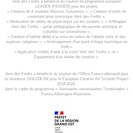
Vent des Forêts a bénéficié du soutien du programme européen
LEADER (FEADER)
pour les projets
«
Création de 4 modules Maisons Sylvestres
», «
Création d’outils de
communication touristique Vent des Forêts
»,
« Réalisation de tables de pique-nique sur les sentiers », «
ArtMapper
Vent des Forêts
– guide pédagogique de découverte artistique et
culturelle sur smartphone »,
«
Création d’habitat dédié à la mise en valeur de l’abeille noire et des
espèces indigène
s », «
Aménagement d’un point d’étape touristique en
forêt
»
«
Application mobile d’aide à la visite Vent des Forêts
», et «
Equipement d’un atelier de création
».
Vent des Forêts a bénéficié du soutien de l’Office Franco-allemand pour
la Jeunesse
OFAJ/DFJW
pour le
European Ceramic Art Schools Project
2018-2020
,
dans le cadre du programme « Séminaires universitaires Trinationales »
France-Allemagne-Roumanie.