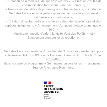
«
Création de 4 modules Maisons Sylvestres
», «
Création d’outils de
communication touristique Vent des Forêts
»,
« Réalisation de tables de pique-nique sur les sentiers », «
ArtMapper
Vent des Forêts
– guide pédagogique de découverte artistique et
culturelle sur smartphone »,
«
Création d’habitat dédié à la mise en valeur de l’abeille noire et des
espèces indigène
s », «
Aménagement d’un point d’étape touristique en
forêt
»
«
Application mobile d’aide à la visite Vent des Forêts
», et «
Equipement d’un atelier de création
».
Vent des Forêts a bénéficié du soutien de l’Office Franco-allemand pour
la Jeunesse
OFAJ/DFJW
pour le
European Ceramic Art Schools Project
2018-2020
,
dans le cadre du programme « Séminaires universitaires Trinationales »
France-Allemagne-Roumanie.