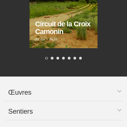
Circuit de la Croix
Circ
Camonin
Mar
14 km
·
4h30
10 km
Œuvres
Sentiers