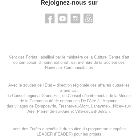
Rejoignez-nous sur
Vent des Forêts, labellisé par le ministère de la Culture ‘Centre d’art
contemporain d’intérêt national’, est membre de
la Société des
Nouveaux Commanditaires
Avec le soutien de l’
Etat – direction régionale des affaires cuturelles
Grand Est
,
du
Conseil régional Grand Est
, du
Conseil départemental de la Meuse
,
de la
Communauté de communes De l’Aire à l’Argonne
,
des villages de
Dompcevrin
,
Fresnes-au-Mont
,
Lahaymeix
,
Nicey-sur-
Aire
,
Pierrefitte-sur-Aire
et
Ville-devant-Belrain
.
Vent des Forêts a bénéficié du soutien du programme européen
LEADER (FEADER)
pour les projets