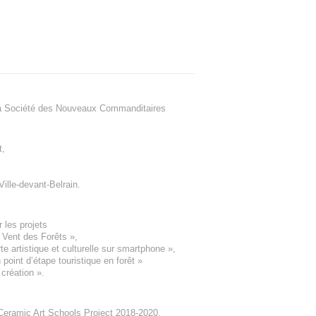
a Société des Nouveaux Commanditaires
t
,
Ville-devant-Belrain
.
 les projets
e Vent des Forêts
»,
 artistique et culturelle sur smartphone »,
oint d’étape touristique en forêt
»
 création
».
eramic Art Schools Project 2018-2020
,