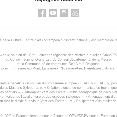
re de la Culture ‘Centre d’art contemporain d’intérêt national’, est membre de
l
vec le soutien de l’
Etat – direction régionale des affaires cuturelles Grand Es
du
Conseil régional Grand Est
, du
Conseil départemental de la Meuse
,
de la
Communauté de communes De l’Aire à l’Argonne
,
pcevrin
,
Fresnes-au-Mont
,
Lahaymeix
,
Nicey-sur-Aire
,
Pierrefitte-sur-Aire
et
orêts a bénéficié du soutien du programme européen
LEADER (FEADER)
pour
odules Maisons Sylvestres
», «
Création d’outils de communication touristiqu
les sentiers », «
ArtMapper Vent des Forêts
– guide pédagogique de découverte
e en valeur de l’abeille noire et des espèces indigène
s », «
Aménagement d’un p
on mobile d’aide à la visite Vent des Forêts
», et «
Equipement d’un atelier de
 de l’Office Franco-allemand pour la Jeunesse
OFAJ/DFJW
pour le
European C