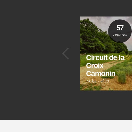
57
repères
Précédent
Circuit de la
Croix
Camonin
14 km
·
4h30