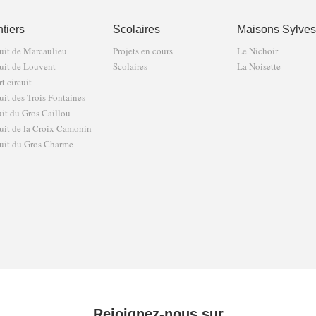
tiers
Scolaires
Maisons Sylves
uit de Marcaulieu
Projets en cours
Le Nichoir
uit de Louvent
Scolaires
La Noisette
t circuit
uit des Trois Fontaines
uit du Gros Caillou
uit de la Croix Camonin
uit du Gros Charme
Rejoignez-nous sur