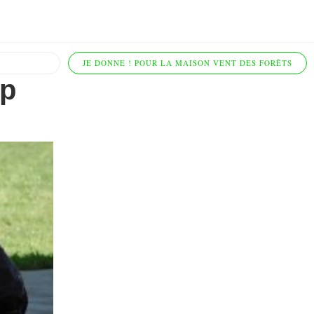
JE DONNE ! POUR LA MAISON VENT DES FORÊTS
pp