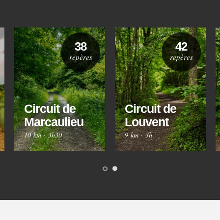
38
42
repères
repères
Circuit de
Circuit de
Marcaulieu
Louvent
10 km
·
3h30
9 km
·
3h