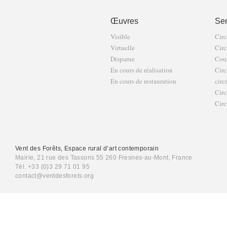
Œuvres
Sen
Visible
Circ
Virtuelle
Circ
Disparue
Cour
En cours de réalisation
Circ
En cours de restauration
circ
Circ
Circ
Vent des Forêts, Espace rural d’art contemporain
Mairie, 21 rue des Tassons 55 260 Fresnes-au-Mont, France
Tél. +33 (0)3 29 71 01 95
contact@ventdesforets.org