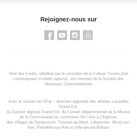
Rejoignez-nous sur
Vent des Forêts, labellisé par le ministère de la Culture ‘Centre d’art
contemporain d’intérêt national’, est membre de
la Société des
Nouveaux Commanditaires
Avec le soutien de l’
Etat – direction régionale des affaires cuturelles
Grand Est
,
du
Conseil régional Grand Est
, du
Conseil départemental de la Meuse
,
de la
Communauté de communes De l’Aire à l’Argonne
,
des villages de
Dompcevrin
,
Fresnes-au-Mont
,
Lahaymeix
,
Nicey-sur-
Aire
,
Pierrefitte-sur-Aire
et
Ville-devant-Belrain
.