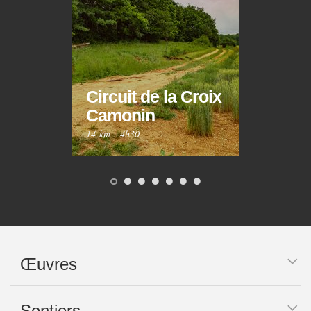
Circuit de la Croix
Circ
Camonin
Mar
14 km
·
4h30
10 km
Œuvres
Sentiers