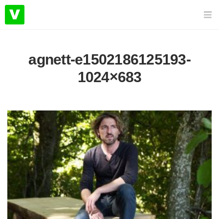
agnett-e1502186125193-
1024×683