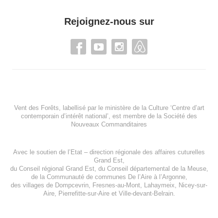
Rejoignez-nous sur
Vent des Forêts, labellisé par le ministère de la Culture ‘Centre d’art
contemporain d’intérêt national’, est membre de
la Société des
Nouveaux Commanditaires
Avec le soutien de l’
Etat – direction régionale des affaires cuturelles
Grand Est
,
du
Conseil régional Grand Est
, du
Conseil départemental de la Meuse
,
de la
Communauté de communes De l’Aire à l’Argonne
,
des villages de
Dompcevrin
,
Fresnes-au-Mont
,
Lahaymeix
,
Nicey-sur-
Aire
,
Pierrefitte-sur-Aire
et
Ville-devant-Belrain
.