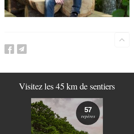
Hau
de
pag
Visitez les 45 km de sentiers
57
repères