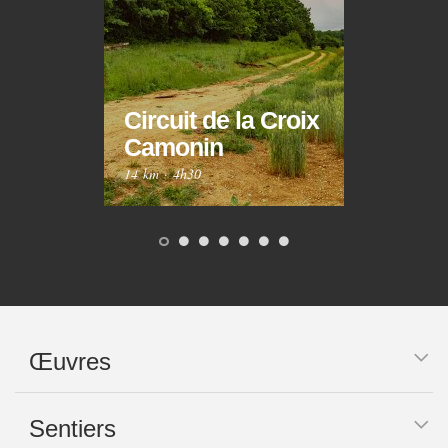
Circuit de la Croix
Circ
Camonin
Mar
14 km
·
4h30
10 km
Œuvres
Sentiers