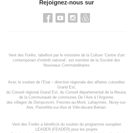
Rejoignez-nous sur
Vent des Forêts, labellisé par le ministère de la Culture ‘Centre d’art
contemporain d’intérêt national’, est membre de
la Société des
Nouveaux Commanditaires
Avec le soutien de l’
Etat – direction régionale des affaires cuturelles
Grand Est
,
du
Conseil régional Grand Est
, du
Conseil départemental de la Meuse
,
de la
Communauté de communes De l’Aire à l’Argonne
,
des villages de
Dompcevrin
,
Fresnes-au-Mont
,
Lahaymeix
,
Nicey-sur-
Aire
,
Pierrefitte-sur-Aire
et
Ville-devant-Belrain
.
Vent des Forêts a bénéficié du soutien du programme européen
LEADER (FEADER)
pour les projets