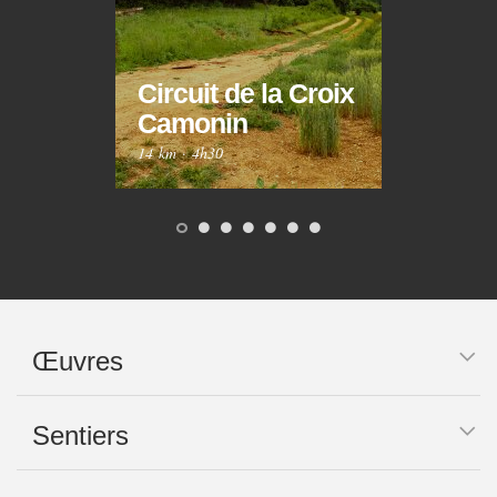
Circuit de la Croix
Circ
Camonin
Mar
14 km
·
4h30
10 km
Œuvres
Sentiers