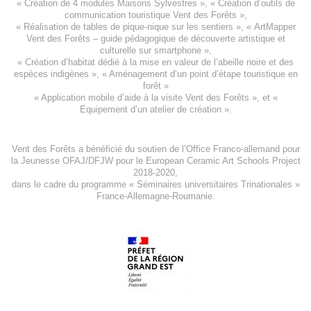
«
Création de 4 modules Maisons Sylvestres
», «
Création d’outils de
communication touristique Vent des Forêts
»,
« Réalisation de tables de pique-nique sur les sentiers », «
ArtMapper
Vent des Forêts
– guide pédagogique de découverte artistique et
culturelle sur smartphone »,
«
Création d’habitat dédié à la mise en valeur de l’abeille noire et des
espèces indigène
s », «
Aménagement d’un point d’étape touristique en
forêt
»
«
Application mobile d’aide à la visite Vent des Forêts
», et «
Equipement d’un atelier de création
».
Vent des Forêts a bénéficié du soutien de l’Office Franco-allemand pour
la Jeunesse
OFAJ/DFJW
pour le
European Ceramic Art Schools Project
2018-2020
,
dans le cadre du programme « Séminaires universitaires Trinationales »
France-Allemagne-Roumanie.