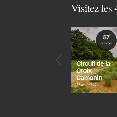
Visitez les
57
repères
Précédent
Circuit de la
Croix
Camonin
14 km
·
4h30