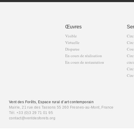
Œuvres
Sen
Visible
Circ
Virtuelle
Circ
Disparue
Cour
En cours de réalisation
Circ
En cours de restauration
circ
Circ
Circ
Vent des Forêts, Espace rural d’art contemporain
Mairie, 21 rue des Tassons 55 260 Fresnes-au-Mont, France
Tél. +33 (0)3 29 71 01 95
contact@ventdesforets.org