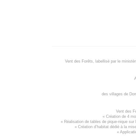
Vent des Forêts, labellisé par le ministè
A
des villages de
Dom
Vent des F
«
Création de 4 m
« Réalisation de tables de pique-nique sur 
«
Création d’habitat dédié à la mis
«
Applicati