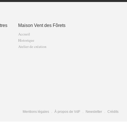
tres
Maison Vent des Fôrets
Accueil
Historique
Atelier de création
Mentions légales
À propos de VdF
Newsletter
Crédits