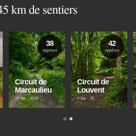
 45 km de sentiers
38
42
repères
repères
Circuit de
Circuit de
Marcaulieu
Louvent
10 km
·
3h30
9 km
·
3h