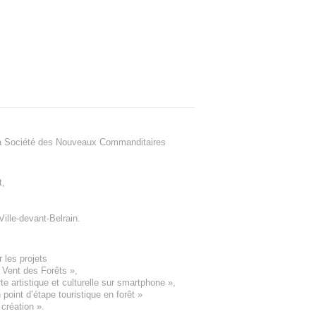
a Société des Nouveaux Commanditaires
t
,
Ville-devant-Belrain
.
 les projets
e Vent des Forêts
»,
 artistique et culturelle sur smartphone »,
oint d’étape touristique en forêt
»
 création
».