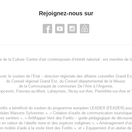
Rejoignez-nous sur
re de la Culture ‘Centre d’art contemporain d’intérêt national’, est membre de
l
vec le soutien de l’
Etat – direction régionale des affaires cuturelles Grand Es
du
Conseil régional Grand Est
, du
Conseil départemental de la Meuse
,
de la
Communauté de communes De l’Aire à l’Argonne
,
pcevrin
,
Fresnes-au-Mont
,
Lahaymeix
,
Nicey-sur-Aire
,
Pierrefitte-sur-Aire
et
orêts a bénéficié du soutien du programme européen
LEADER (FEADER)
pour
odules Maisons Sylvestres
», «
Création d’outils de communication touristiqu
les sentiers », «
ArtMapper Vent des Forêts
– guide pédagogique de découverte
e en valeur de l’abeille noire et des espèces indigène
s », «
Aménagement d’un p
on mobile d’aide à la visite Vent des Forêts
», et «
Equipement d’un atelier de