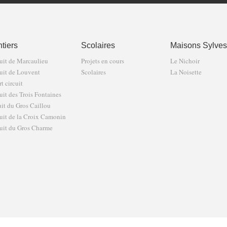
tiers
Scolaires
Maisons Sylves
uit de Marcaulieu
Projets en cours
Le Nichoir
uit de Louvent
Scolaires
La Noisette
t circuit
uit des Trois Fontaines
uit du Gros Caillou
uit de la Croix Camonin
uit du Gros Charme