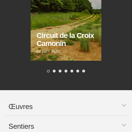
Circuit de la Croix
Circ
Camonin
Mar
14 km
·
4h30
10 km
Œuvres
Sentiers