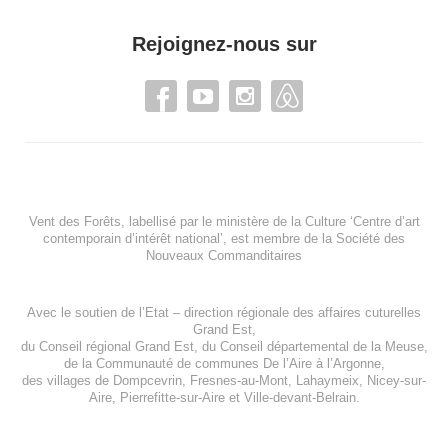
Rejoignez-nous sur
Vent des Forêts, labellisé par le ministère de la Culture ‘Centre d’art
contemporain d’intérêt national’, est membre de
la Société des
Nouveaux Commanditaires
Avec le soutien de l’
Etat – direction régionale des affaires cuturelles
Grand Est
,
du
Conseil régional Grand Est
, du
Conseil départemental de la Meuse
,
de la
Communauté de communes De l’Aire à l’Argonne
,
des villages de
Dompcevrin
,
Fresnes-au-Mont
,
Lahaymeix
,
Nicey-sur-
Aire
,
Pierrefitte-sur-Aire
et
Ville-devant-Belrain
.