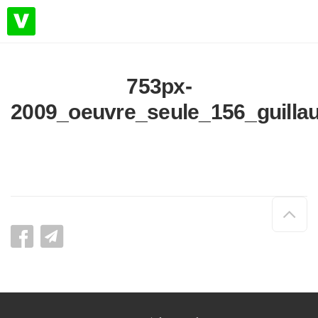
753px-
2009_oeuvre_seule_156_guilla
Hau
de
pag