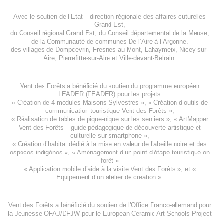
Avec le soutien de l’
Etat – direction régionale des affaires cuturelles
Grand Est
,
du
Conseil régional Grand Est
, du
Conseil départemental de la Meuse
,
de la
Communauté de communes De l’Aire à l’Argonne
,
des villages de
Dompcevrin
,
Fresnes-au-Mont
,
Lahaymeix
,
Nicey-sur-
Aire
,
Pierrefitte-sur-Aire
et
Ville-devant-Belrain
.
Vent des Forêts a bénéficié du soutien du programme européen
LEADER (FEADER)
pour les projets
«
Création de 4 modules Maisons Sylvestres
», «
Création d’outils de
communication touristique Vent des Forêts
»,
« Réalisation de tables de pique-nique sur les sentiers », «
ArtMapper
Vent des Forêts
– guide pédagogique de découverte artistique et
culturelle sur smartphone »,
«
Création d’habitat dédié à la mise en valeur de l’abeille noire et des
espèces indigène
s », «
Aménagement d’un point d’étape touristique en
forêt
»
«
Application mobile d’aide à la visite Vent des Forêts
», et «
Equipement d’un atelier de création
».
Vent des Forêts a bénéficié du soutien de l’Office Franco-allemand pour
la Jeunesse
OFAJ/DFJW
pour le
European Ceramic Art Schools Project