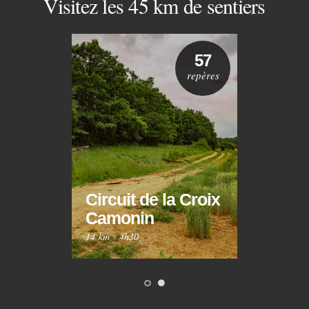
Visitez les 45 km de sentiers
57
repères
Circuit de la Croix
Circ
Camonin
Mar
14 km
·
4h30
10 km