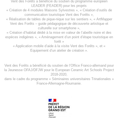
Vent des Forêts a bénéficié du soutien du programme européen
LEADER (FEADER)
pour les projets
«
Création de 4 modules Maisons Sylvestres
», «
Création d’outils de
communication touristique Vent des Forêts
»,
« Réalisation de tables de pique-nique sur les sentiers », «
ArtMapper
Vent des Forêts
– guide pédagogique de découverte artistique et
culturelle sur smartphone »,
«
Création d’habitat dédié à la mise en valeur de l’abeille noire et des
espèces indigène
s », «
Aménagement d’un point d’étape touristique en
forêt
»
«
Application mobile d’aide à la visite Vent des Forêts
», et «
Equipement d’un atelier de création
».
Vent des Forêts a bénéficié du soutien de l’Office Franco-allemand pour
la Jeunesse
OFAJ/DFJW
pour le
European Ceramic Art Schools Project
2018-2020
,
dans le cadre du programme « Séminaires universitaires Trinationales »
France-Allemagne-Roumanie.