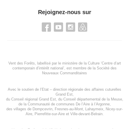
Rejoignez-nous sur
Vent des Forêts, labellisé par le ministère de la Culture ‘Centre d’art
contemporain d’intérêt national’, est membre de
la Société des
Nouveaux Commanditaires
Avec le soutien de l’
Etat – direction régionale des affaires cuturelles
Grand Est
,
du
Conseil régional Grand Est
, du
Conseil départemental de la Meuse
,
de la
Communauté de communes De l’Aire à l’Argonne
,
des villages de
Dompcevrin
,
Fresnes-au-Mont
,
Lahaymeix
,
Nicey-sur-
Aire
,
Pierrefitte-sur-Aire
et
Ville-devant-Belrain
.