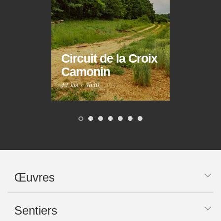
Circuit de la Croix
Circ
Camonin
Mar
14 km
·
4h30
10 km
Œuvres
Sentiers