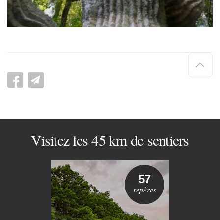
Hau
de
pag
Visitez les 45 km de sentiers
57
repères