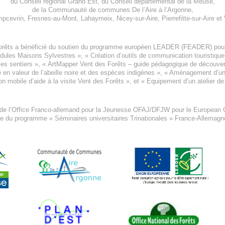
du
Conseil régional Grand Est
, du
Conseil départemental de la Meuse
,
de la
Communauté de communes De l’Aire à l’Argonne
,
pcevrin
,
Fresnes-au-Mont
,
Lahaymeix
,
Nicey-sur-Aire
,
Pierrefitte-sur-Aire
et
orêts a bénéficié du soutien du programme européen
LEADER (FEADER)
pour
odules Maisons Sylvestres
», «
Création d’outils de communication touristiqu
les sentiers », «
ArtMapper Vent des Forêts
– guide pédagogique de découverte
e en valeur de l’abeille noire et des espèces indigène
s », «
Aménagement d’un p
on mobile d’aide à la visite Vent des Forêts
», et «
Equipement d’un atelier de
 de l’Office Franco-allemand pour la Jeunesse
OFAJ/DFJW
pour le
European C
re du programme « Séminaires universitaires Trinationales » France-Allemag