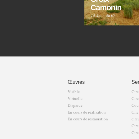
Camonin
14 km
·
4h30
Œuvres
Sen
Visible
Circ
Virtuelle
Circ
Disparue
Cour
En cours de réalisation
Circ
En cours de restauration
circ
Circ
Circ