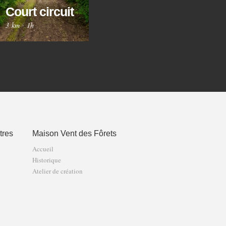
Court circuit
Gr
Fontaines
3 km
·
1h
8 km
·
2h30
12 
tres
Maison Vent des Fôrets
Accueil
Historique
Atelier de création