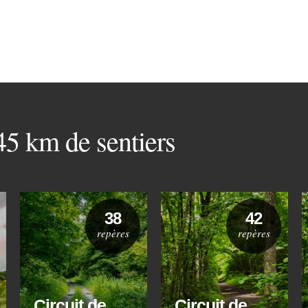
 45 km de sentiers
38
42
repères
repères
Circuit de
Circuit de