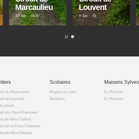
Marcaulieu
Louvent
10 km
·
3h30
9 km
·
3h
tiers
Scolaires
Maisons Sylves
uit de Marcaulieu
Projets en cours
Le Nichoir
uit de Louvent
Scolaires
La Noisette
t circuit
uit des Trois Fontaines
uit du Gros Caillou
uit de la Croix Camonin
uit du Gros Charme