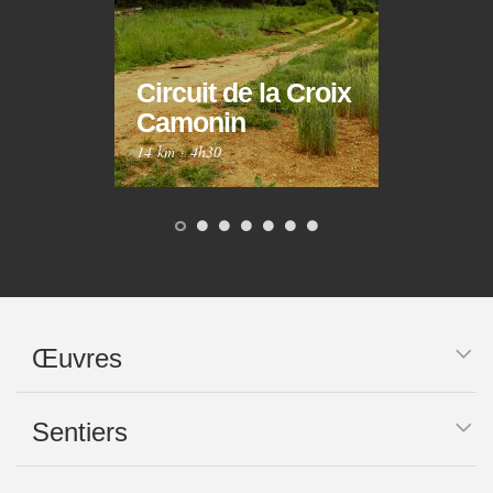
Circuit de la Croix
Circ
Camonin
Mar
14 km
·
4h30
10 km
Œuvres
Sentiers