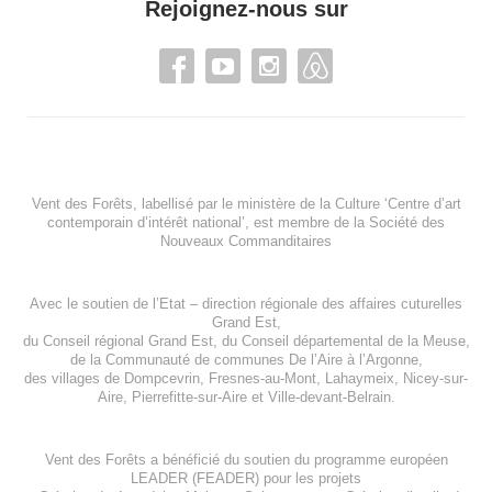
Rejoignez-nous sur
Vent des Forêts, labellisé par le ministère de la Culture ‘Centre d’art
contemporain d’intérêt national’, est membre de
la Société des
Nouveaux Commanditaires
Avec le soutien de l’
Etat – direction régionale des affaires cuturelles
Grand Est
,
du
Conseil régional Grand Est
, du
Conseil départemental de la Meuse
,
de la
Communauté de communes De l’Aire à l’Argonne
,
des villages de
Dompcevrin
,
Fresnes-au-Mont
,
Lahaymeix
,
Nicey-sur-
Aire
,
Pierrefitte-sur-Aire
et
Ville-devant-Belrain
.
Vent des Forêts a bénéficié du soutien du programme européen
LEADER (FEADER)
pour les projets