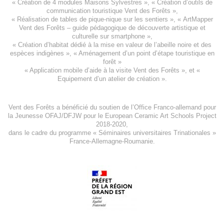
«
Création de 4 modules Maisons Sylvestres
», «
Création d’outils de
communication touristique Vent des Forêts
»,
« Réalisation de tables de pique-nique sur les sentiers », «
ArtMapper
Vent des Forêts
– guide pédagogique de découverte artistique et
culturelle sur smartphone »,
«
Création d’habitat dédié à la mise en valeur de l’abeille noire et des
espèces indigène
s », «
Aménagement d’un point d’étape touristique en
forêt
»
«
Application mobile d’aide à la visite Vent des Forêts
», et «
Equipement d’un atelier de création
».
Vent des Forêts a bénéficié du soutien de l’Office Franco-allemand pour
la Jeunesse
OFAJ/DFJW
pour le
European Ceramic Art Schools Project
2018-2020
,
dans le cadre du programme « Séminaires universitaires Trinationales »
France-Allemagne-Roumanie.