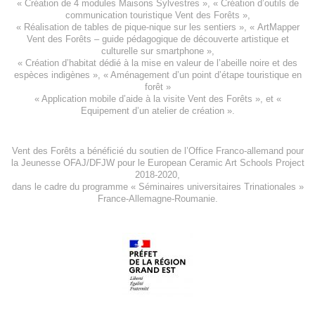
«
Création de 4 modules Maisons Sylvestres
», «
Création d’outils de
communication touristique Vent des Forêts
»,
« Réalisation de tables de pique-nique sur les sentiers », «
ArtMapper
Vent des Forêts
– guide pédagogique de découverte artistique et
culturelle sur smartphone »,
«
Création d’habitat dédié à la mise en valeur de l’abeille noire et des
espèces indigène
s », «
Aménagement d’un point d’étape touristique en
forêt
»
«
Application mobile d’aide à la visite Vent des Forêts
», et «
Equipement d’un atelier de création
».
Vent des Forêts a bénéficié du soutien de l’Office Franco-allemand pour
la Jeunesse
OFAJ/DFJW
pour le
European Ceramic Art Schools Project
2018-2020
,
dans le cadre du programme « Séminaires universitaires Trinationales »
France-Allemagne-Roumanie.