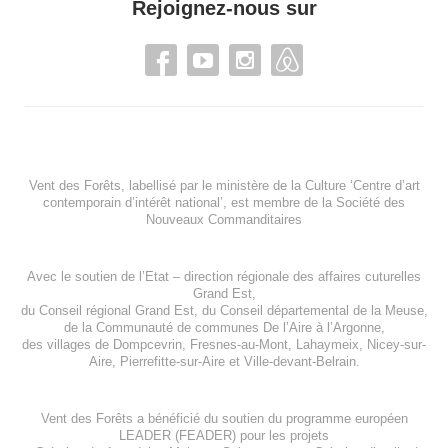
Rejoignez-nous sur
Vent des Forêts, labellisé par le ministère de la Culture ‘Centre d’art
contemporain d’intérêt national’, est membre de
la Société des
Nouveaux Commanditaires
Avec le soutien de l’
Etat – direction régionale des affaires cuturelles
Grand Est
,
du
Conseil régional Grand Est
, du
Conseil départemental de la Meuse
,
de la
Communauté de communes De l’Aire à l’Argonne
,
des villages de
Dompcevrin
,
Fresnes-au-Mont
,
Lahaymeix
,
Nicey-sur-
Aire
,
Pierrefitte-sur-Aire
et
Ville-devant-Belrain
.
Vent des Forêts a bénéficié du soutien du programme européen
LEADER (FEADER)
pour les projets