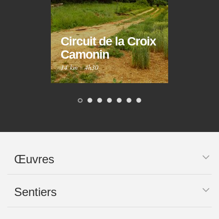
Circuit de la Croix
Circ
Camonin
Mar
14 km
·
4h30
10 km
Œuvres
Sentiers