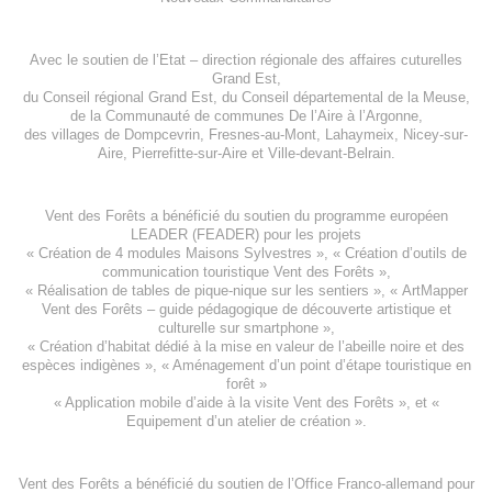
Avec le soutien de l’
Etat – direction régionale des affaires cuturelles
Grand Est
,
du
Conseil régional Grand Est
, du
Conseil départemental de la Meuse
,
de la
Communauté de communes De l’Aire à l’Argonne
,
des villages de
Dompcevrin
,
Fresnes-au-Mont
,
Lahaymeix
,
Nicey-sur-
Aire
,
Pierrefitte-sur-Aire
et
Ville-devant-Belrain
.
Vent des Forêts a bénéficié du soutien du programme européen
LEADER (FEADER)
pour les projets
«
Création de 4 modules Maisons Sylvestres
», «
Création d’outils de
communication touristique Vent des Forêts
»,
« Réalisation de tables de pique-nique sur les sentiers », «
ArtMapper
Vent des Forêts
– guide pédagogique de découverte artistique et
culturelle sur smartphone »,
«
Création d’habitat dédié à la mise en valeur de l’abeille noire et des
espèces indigène
s », «
Aménagement d’un point d’étape touristique en
forêt
»
«
Application mobile d’aide à la visite Vent des Forêts
», et «
Equipement d’un atelier de création
».
Vent des Forêts a bénéficié du soutien de l’Office Franco-allemand pour