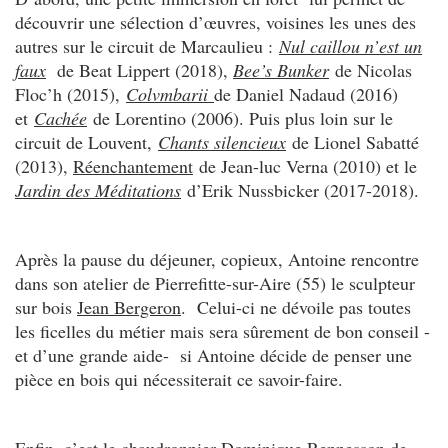
découvrir une sélection d’œuvres, voisines les unes des
autres sur le circuit de Marcaulieu :
Nul caillou n’est un
faux
de Beat Lippert (2018),
Bee’s Bunker
de Nicolas
Floc’h (2015),
Colvmb
arii
de Daniel Nadaud (2016)
et
Cachée
de Lorentino (2006). Puis plus loin sur le
circuit de Louvent,
Chants silencieux
de Lionel Sabatté
(2013),
Réenchantement
de Jean-luc Verna (2010) et le
Jardin des Méditations
d’Erik Nussbicker (2017-2018).
Après la pause du déjeuner, copieux, Antoine rencontre
dans son atelier de Pierrefitte-sur-Aire (55) le sculpteur
sur bois
Jean Bergeron
. Celui-ci ne dévoile pas toutes
les ficelles du métier mais sera sûrement de bon conseil -
et d’une grande aide- si Antoine décide de penser une
pièce en bois qui nécessiterait ce savoir-faire.