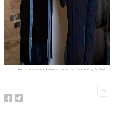
Avec le chaudronnier Dominique Rennesson (Chauvoncourt, 55), ©VdF
Hau
de
pag