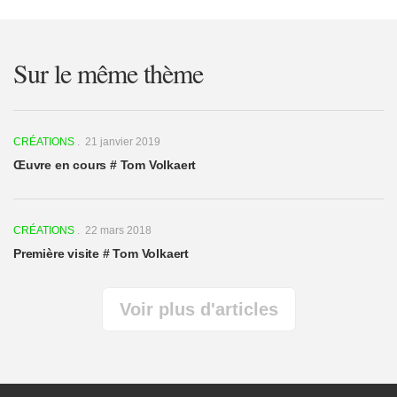
Sur le même thème
CRÉATIONS
. 21 janvier 2019
Œuvre en cours # Tom Volkaert
CRÉATIONS
. 22 mars 2018
Première visite # Tom Volkaert
Voir plus d'articles
Voir plus
CRÉATIONS
CRÉATIONS
CRÉATIONS
. 22
. 22
. 15
d'articles
avril
avril
avril
2022
2022
2022