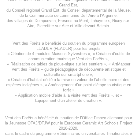
Grand Est
,
du
Conseil régional Grand Est
, du
Conseil départemental de la Meuse
,
de la
Communauté de communes De l’Aire à l’Argonne
,
des villages de
Dompcevrin
,
Fresnes-au-Mont
,
Lahaymeix
,
Nicey-sur-
Aire
,
Pierrefitte-sur-Aire
et
Ville-devant-Belrain
.
Vent des Forêts a bénéficié du soutien du programme européen
LEADER (FEADER)
pour les projets
«
Création de 4 modules Maisons Sylvestres
», «
Création d’outils de
communication touristique Vent des Forêts
»,
« Réalisation de tables de pique-nique sur les sentiers », «
ArtMapper
Vent des Forêts
– guide pédagogique de découverte artistique et
culturelle sur smartphone »,
«
Création d’habitat dédié à la mise en valeur de l’abeille noire et des
espèces indigène
s », «
Aménagement d’un point d’étape touristique en
forêt
»
«
Application mobile d’aide à la visite Vent des Forêts
», et «
Equipement d’un atelier de création
».
Vent des Forêts a bénéficié du soutien de l’Office Franco-allemand pour
la Jeunesse
OFAJ/DFJW
pour le
European Ceramic Art Schools Project
2018-2020
,
dans le cadre du programme « Séminaires universitaires Trinationales »