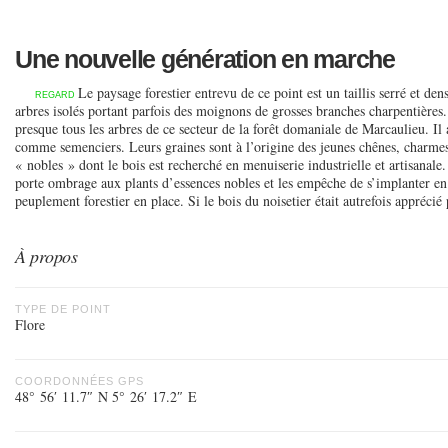
Une nouvelle génération en marche
Le paysage forestier entrevu de ce point est un taillis serré et d
REGARD
arbres isolés portant parfois des moignons de grosses branches charpentières
presque tous les arbres de ce secteur de la forêt domaniale de Marcaulieu. Il
comme semenciers. Leurs graines sont à l’origine des jeunes chênes, charmes, 
« nobles » dont le bois est recherché en menuiserie industrielle et artisanal
porte ombrage aux plants d’essences nobles et les empêche de s’implanter en f
peuplement forestier en place. Si le bois du noisetier était autrefois apprécié 
À propos
TYPE DE POINT
Flore
COORDONNÉES GPS
48° 56′ 11.7″ N 5° 26′ 17.2″ E