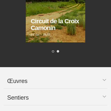
Circuit de la Croix
Circ
Camonin
Mar
14 km
·
4h30
10 km
Œuvres
Sentiers