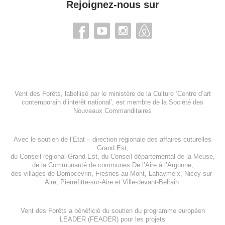
Rejoignez-nous sur
Vent des Forêts, labellisé par le ministère de la Culture ‘Centre d’art
contemporain d’intérêt national’, est membre de
la Société des
Nouveaux Commanditaires
Avec le soutien de l’
Etat – direction régionale des affaires cuturelles
Grand Est
,
du
Conseil régional Grand Est
, du
Conseil départemental de la Meuse
,
de la
Communauté de communes De l’Aire à l’Argonne
,
des villages de
Dompcevrin
,
Fresnes-au-Mont
,
Lahaymeix
,
Nicey-sur-
Aire
,
Pierrefitte-sur-Aire
et
Ville-devant-Belrain
.
Vent des Forêts a bénéficié du soutien du programme européen
LEADER (FEADER)
pour les projets