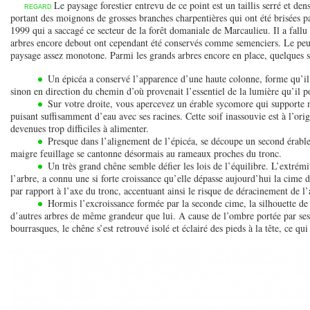
Le paysage forestier entrevu de ce point est un taillis serré et d
REGARD
portant des moignons de grosses branches charpentières qui ont été brisées pa
1999 qui a saccagé ce secteur de la forêt domaniale de Marcaulieu. Il a fallu
arbres encore debout ont cependant été conservés comme semenciers. Le peu
paysage assez monotone. Parmi les grands arbres encore en place, quelques s
Un épicéa a conservé l’apparence d’une haute colonne, forme qu’il av
sinon en direction du chemin d’où provenait l’essentiel de la lumière qu’il p
Sur votre droite, vous apercevez un érable sycomore qui supporte ma
puisant suffisamment d’eau avec ses racines. Cette soif inassouvie est à l’or
devenues trop difficiles à alimenter.
Presque dans l’alignement de l’épicéa, se découpe un second érable
maigre feuillage se cantonne désormais au rameaux proches du tronc.
Un très grand chêne semble défier les lois de l’équilibre. L’extrémi
l’arbre, a connu une si forte croissance qu’elle dépasse aujourd’hui la cime 
par rapport à l’axe du tronc, accentuant ainsi le risque de déracinement de l
Hormis l’excroissance formée par la seconde cime, la silhouette de 
d’autres arbres de même grandeur que lui. A cause de l’ombre portée par ses 
bourrasques, le chêne s’est retrouvé isolé et éclairé des pieds à la tête, ce 